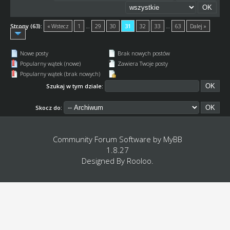
Strony (63):
« Wstecz
1
…
29
30
31
32
33
…
63
Dalej »
Nowe posty
Brak nowych postów
Popularny wątek (nowe)
Zawiera Twoje posty
Popularny wątek (brak nowych)
Szukaj w tym dziale:
Skocz do:
Community Forum Software by
MyBB
1.8.27
Designed By
Rooloo
.