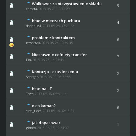
Walkower za niewystawienie składu
9
carasta
,
2013-05-29, 10:14:29
bład w meczach pucharu
4
daehniks1
,
2013-05-28, 17:20:22
problem z kontraktem
6
mwatrak
,
2013-05-24, 10:49:45
Niesłusznie cofnięty transfer
7
Fin
,
2013-05-23, 13:23:43
Kontuzja - czas leczenia
2
Shergar
,
2013-05-19, 08:35:58
błąd na LT
2
Teves
,
2013-05-16, 05:30:22
o co kaman?
6
steel_rider
,
2013-05-14, 12:13:21
jak dopasowac
1
gimbo
,
2013-05-13, 19:54:07