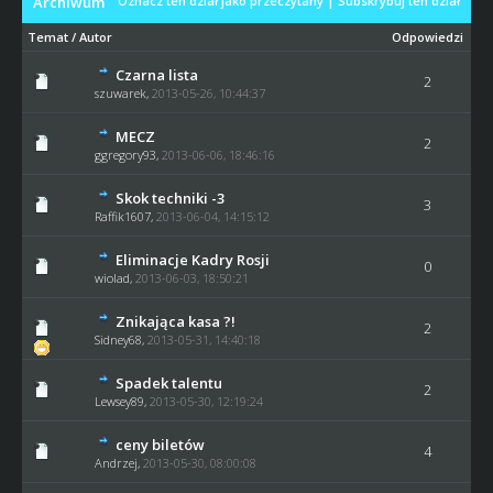
Archiwum
Oznacz ten dział jako przeczytany
|
Subskrybuj ten dział
Temat
/
Autor
Odpowiedzi
Czarna lista
2
szuwarek
,
2013-05-26, 10:44:37
MECZ
2
ggregory93
,
2013-06-06, 18:46:16
Skok techniki -3
3
Raffik1607
,
2013-06-04, 14:15:12
Eliminacje Kadry Rosji
0
wiolad
,
2013-06-03, 18:50:21
Znikająca kasa ?!
2
Sidney68
,
2013-05-31, 14:40:18
Spadek talentu
2
Lewsey89
,
2013-05-30, 12:19:24
ceny biletów
4
Andrzej,
2013-05-30, 08:00:08