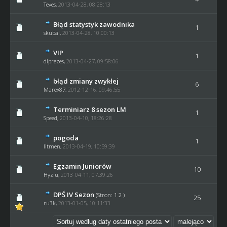
Teves
,
2013-04-28, 08:28:13
Błąd statystyk zawodnika
1
skubal
,
2013-04-28, 10:00:13
VIP
1
dlprezes
,
2013-04-27, 09:58:06
błąd zmiany zwykłej
6
Marex87
,
2012-12-16, 09:46:55
Terminiarz 8 sezon LM
1
Speed
,
2013-04-10, 18:26:28
pogoda
1
litmen
,
2013-04-19, 10:59:39
Egzamin Juniorów
10
Hyziu
,
2013-04-11, 07:39:26
DPŚ IV Sezon
(Stron:
1
2
)
25
ru3k
,
2013-01-05, 10:11:33