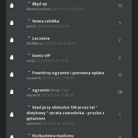
Błąd xp
10
MarekAureliusz,
2013-04-10, 22:00:06
Nowa szkółka
5
Jack21
,
2013-05-05, 22:00:54
Leczenie
2
MGRBarto
,
2013-05-05, 10:53:55
konto VIP
2
luk52
,
2013-05-05, 20:17:19
Powtórny egzamin i ponowna opłata
12
szuwarek
,
2013-05-01, 17:40:51
egzamin
(Stron:
1
2
)
28
Marek79
,
2013-02-04, 17:58:53
bład przy obsłudze SW przez tel "
dotykowy " utrata zawodnika - prozba z
1
pytaniem
daehniks1
,
2013-04-30, 04:20:22
Rozbudowa stadionu
4