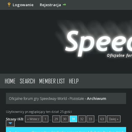
Logowanie
Rejestracja
HOME
SEARCH
MEMBER LIST
HELP
Archiwum
Oficjalne forum gry Speedway-World
›
Pozostałe
›
Użytkownicy przeglądający ten dział: 25 gości
Strony (63):
« Wstecz
1
…
29
30
31
32
33
…
63
Dalej »