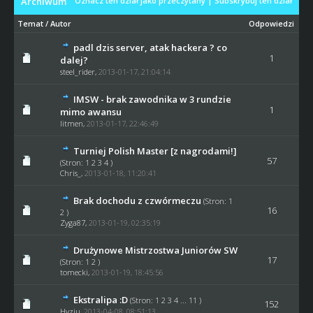
Archiwum
Oznacz ten dział jako przeczytany
|
Subskrybuj ten dział
Temat
/
Autor
Odpowiedzi
padl dzis server, atak hackera ? co
1
dalej?
steel_rider
,
2013-01-17, 21:04:14
IMSW - brak zawodnika w 3 rundzie
1
mimo awansu
litmen
,
2013-01-17, 22:46:49
Turniej Polish Master [z nagrodami!]
57
(Stron:
1
2
3
4
)
Chris_
,
2013-01-18, 11:20:41
Brak dochodu z czwórmeczu
(Stron:
1
16
2
)
Zyga87
,
2013-01-19, 02:35:19
Drużynowe Mistrzostwa Juniorów SW
17
(Stron:
1
2
)
tomecki
,
2013-01-19, 18:45:56
Ekstralipa :D
(Stron:
1
2
3
4
...
11
)
152
Hyziu
,
2013-04-08, 08:51:13