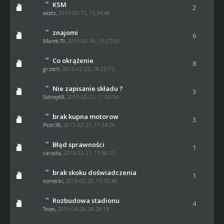
KSM
2
wodz
,
2013-02-15, 15:34:48
znajomi
6
Marek79
,
2013-02-16, 13:27:03
Co okrążenie
8
grzech
,
2013-02-25, 18:23:15
Nie zapisanie składu ?
3
Sidney68
,
2013-02-21, 11:00:54
brak kupna motorow
3
Piotr36,
2013-02-21, 11:34:26
Błąd sprawności
1
carasta
,
2013-02-21, 11:50:13
brak skoku doświadczenia
1
tomecki
,
2013-02-20, 15:10:38
Rozbudowa stadionu
4
Teves
,
2013-04-28, 08:28:13