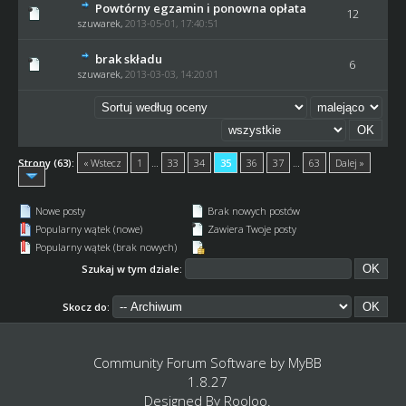
Powtórny egzamin i ponowna opłata
12
szuwarek
,
2013-05-01, 17:40:51
brak składu
6
szuwarek
,
2013-03-03, 14:20:01
Strony (63):
« Wstecz
1
…
33
34
35
36
37
…
63
Dalej »
Nowe posty
Brak nowych postów
Popularny wątek (nowe)
Zawiera Twoje posty
Popularny wątek (brak nowych)
Szukaj w tym dziale:
Skocz do:
Community Forum Software by
MyBB
1.8.27
Designed By
Rooloo
.