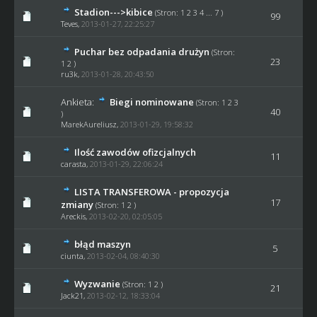
Stadion--->kibice
(Stron:
1
2
3
4
...
7
)
99
Teves
,
2013-01-27, 22:25:27
Puchar bez odpadania drużyn
(Stron:
23
1
2
)
ru3k
,
2013-01-28, 20:43:50
Ankieta:
Biegi nominowane
(Stron:
1
2
3
40
)
MarekAureliusz,
2013-01-29, 19:58:32
Ilość zawodów ofizcjalnych
11
carasta
,
2013-01-29, 22:06:24
LISTA TRANSFEROWA - propozycja
17
zmiany
(Stron:
1
2
)
Areckis,
2013-02-20, 02:05:05
błąd maszyn
5
ciunta
,
2013-02-04, 08:40:30
Wyzwanie
(Stron:
1
2
)
21
Jack21
,
2013-02-12, 18:33:04