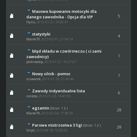
Masowe kupowanie motocyki dla
5
danego zawodnika - Opcja dla VIP
Hyziu
,
2013-01-21, 14:36:41
statystyki
4
Marek79
,
2013-02-01, 21:04:14
błąd składu w czwórmeczu ( ci sami
1
zawodnicy)
piotrowskp
,
2013-01-21, 10:27:27
Nowy silnik - pomoc
7
szuwarek
,
2013-01-29, 21:45:44
Zawody indywidualne lista
6
carasta
,
2013-01-23, 14:41:35
egzamin
(Stron:
1
2
)
28
Marek79
,
2013-02-04, 17:58:53
Parowe mistrzostwa 3 ligi
(Stron:
1
2
)
28
Vinyll,
2013-08-18, 13:26:02