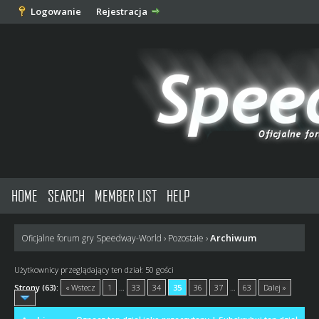
Logowanie
Rejestracja
HOME
SEARCH
MEMBER LIST
HELP
Archiwum
Oficjalne forum gry Speedway-World
›
Pozostałe
›
Użytkownicy przeglądający ten dział: 50 gości
Strony (63):
« Wstecz
1
…
33
34
35
36
37
…
63
Dalej »