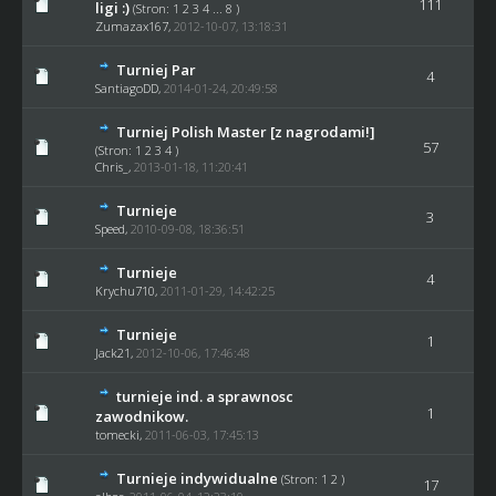
111
ligi :)
(Stron:
1
2
3
4
...
8
)
Zumazax167
,
2012-10-07, 13:18:31
Turniej Par
4
SantiagoDD
,
2014-01-24, 20:49:58
Turniej Polish Master [z nagrodami!]
57
(Stron:
1
2
3
4
)
Chris_
,
2013-01-18, 11:20:41
Turnieje
3
Speed
,
2010-09-08, 18:36:51
Turnieje
4
Krychu710
,
2011-01-29, 14:42:25
Turnieje
1
Jack21
,
2012-10-06, 17:46:48
turnieje ind. a sprawnosc
1
zawodnikow.
tomecki
,
2011-06-03, 17:45:13
Turnieje indywidualne
(Stron:
1
2
)
17