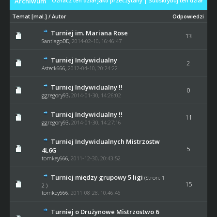
Archiwum
Oznacz ten dział jako przeczytany
|
Subskrybuj ten dział
Temat
[
mal.
]
/
Autor
Odpowiedzi
Turniej im. Mariana Rose
13
SantiagoDD
,
2014-02-10, 16:46:47
Turniej Indywidualny
2
Asteck666,
2012-04-10, 20:24:22
Turniej Indywidualny !!
0
ggregory93
,
2014-01-30, 14:26:02
Turniej Indywidualny !!
11
ggregory93
,
2014-01-30, 14:27:16
Turniej Indywidualnych Mistrzostw
5
4L6G
tomkey666
,
2011-12-30, 20:43:52
Turniej między grupowy 5 ligi
(Stron:
1
15
2
)
tomkey666
,
2011-08-28, 10:46:46
Turniej o Drużynowe Mistrzostwo 6