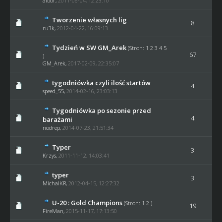
albor,
2011-06-04, 12:23:10
Tworzenie własnych lig
8
ru3k
,
2012-04-22, 16:09:13
Tydzień w SW GM_Arek
(Stron:
1
2
3
4
5
67
)
GM_Arek
,
2017-02-09, 22:35:07
tygodniówka czyli ilość startów
4
speed_55,
2014-02-16, 23:03:13
Tygodniówka po sezonie przed
4
barażami
nodrep
,
2014-07-23, 21:51:34
Typer
3
Krzys
,
2011-11-12, 14:03:41
typer
3
MichalKR
,
2012-04-15, 12:27:32
U-20 : Gold Champions
(Stron:
1
2
)
19
FireMan
,
2015-11-17, 17:13:50