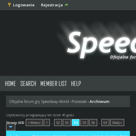
Logowanie
Rejestracja
HOME
SEARCH
MEMBER LIST
HELP
Archiwum
Oficjalne forum gry Speedway-World
›
Pozostałe
›
Użytkownicy przeglądający ten dział: 40 gości
Strony (63):
« Wstecz
1
…
52
53
54
55
56
…
63
Dalej »