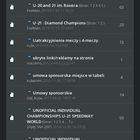
U-20 and 21 im. Roxera
(Stron:
1
2
3
4
5
)
63
FireMan
,
2015-07-20, 11:16:21
U-21 : Diamond Champions
(Stron:
1
2
)
20
FireMan
,
2015-11-17, 17:24:01
Uatrakcyjnienie meczy i 4-meczy.
13
ru3k
,
2013-05-14, 15:37:09
ukryte linki/reklamy na stronie
1
sroczkins
,
2012-04-05, 22:22:47
umowa sponsorska-miejsce w tabeli
4
kubackm
,
2012-11-26, 17:28:09
Umowy sponsorskie
14
GM_Kuba
,
2011-04-22, 14:31:49
UNOFFICIAL INDIVIDUAL
CHAMPIONSHIPS U-21 SPEEDWAY
93
WORLD
(Stron:
1
2
3
4
...
7
)
ZAJĄC SNA 2001
,
2014-12-29, 16:27:22
UNOFFICIAL INDIVIDUAL