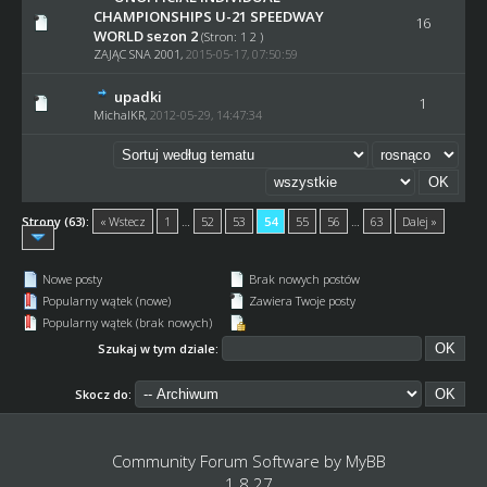
CHAMPIONSHIPS U-21 SPEEDWAY
16
WORLD sezon 2
(Stron:
1
2
)
ZAJĄC SNA 2001
,
2015-05-17, 07:50:59
upadki
1
MichalKR
,
2012-05-29, 14:47:34
Strony (63):
« Wstecz
1
…
52
53
54
55
56
…
63
Dalej »
Nowe posty
Brak nowych postów
Popularny wątek (nowe)
Zawiera Twoje posty
Popularny wątek (brak nowych)
Szukaj w tym dziale:
Skocz do:
Community Forum Software by
MyBB
1.8.27