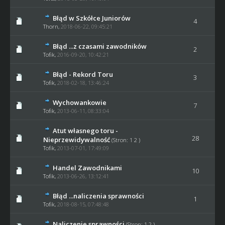
Błąd w Szkółce Juniorów
4
Thorn
,
2018-06-22, 09:45:21
Błąd ...z czasami zawodników
2
Tofik
,
2016-09-20, 10:42:21
Błąd - Rekord Toru
3
Tofik
,
2018-02-18, 13:46:24
Wychowankowie
7
Tofik
,
2013-06-11, 08:33:04
Atut własnego toru -
28
Nieprzewidywalność
(Stron:
1
2
)
Tofik
,
2013-07-01, 17:49:09
Handel Zawodnikami
10
Tofik
,
2013-06-26, 13:12:41
Błąd ...naliczenia sprawności
1
Tofik
,
2018-08-15, 07:48:48
Naliczenie sprawności
(Stron:
1
2
)