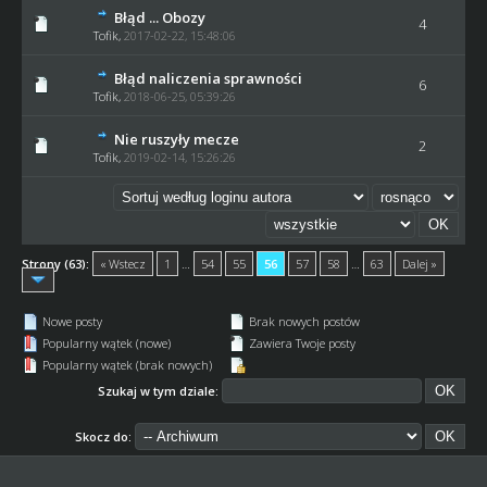
Błąd ... Obozy
4
Tofik
,
2017-02-22, 15:48:06
Błąd naliczenia sprawności
6
Tofik
,
2018-06-25, 05:39:26
Nie ruszyły mecze
2
Tofik
,
2019-02-14, 15:26:26
Strony (63):
« Wstecz
1
…
54
55
56
57
58
…
63
Dalej »
Nowe posty
Brak nowych postów
Popularny wątek (nowe)
Zawiera Twoje posty
Popularny wątek (brak nowych)
Szukaj w tym dziale:
Skocz do: