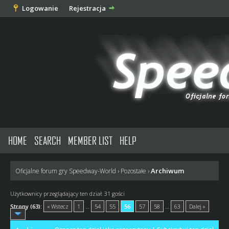
Logowanie
Rejestracja
HOME
SEARCH
MEMBER LIST
HELP
Archiwum
Oficjalne forum gry Speedway-World
›
Pozostałe
›
Użytkownicy przeglądający ten dział: 31 gości
Strony (63):
« Wstecz
1
…
54
55
56
57
58
…
63
Dalej »