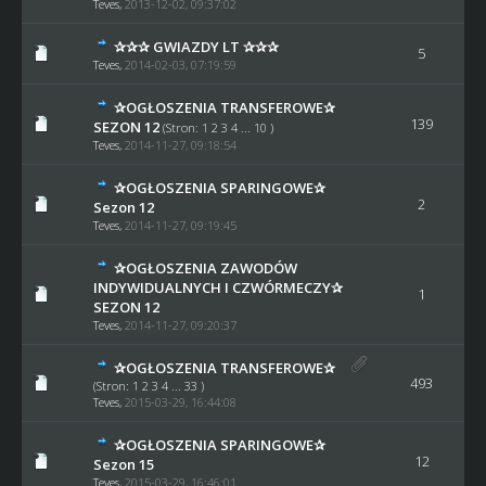
Teves
,
2013-12-02, 09:37:02
✰✰✰ GWIAZDY LT ✰✰✰
5
Teves
,
2014-02-03, 07:19:59
✰OGŁOSZENIA TRANSFEROWE✰
139
SEZON 12
(Stron:
1
2
3
4
...
10
)
Teves
,
2014-11-27, 09:18:54
✰OGŁOSZENIA SPARINGOWE✰
2
Sezon 12
Teves
,
2014-11-27, 09:19:45
✰OGŁOSZENIA ZAWODÓW
INDYWIDUALNYCH I CZWÓRMECZY✰
1
SEZON 12
Teves
,
2014-11-27, 09:20:37
✰OGŁOSZENIA TRANSFEROWE✰
493
(Stron:
1
2
3
4
...
33
)
Teves
,
2015-03-29, 16:44:08
✰OGŁOSZENIA SPARINGOWE✰
12
Sezon 15
Teves
,
2015-03-29, 16:46:01