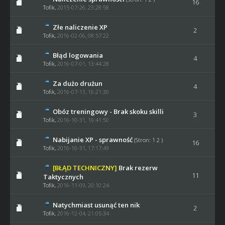
16
Tofik
,
2015-07-26, 23:28:58
Złe naliczenie XP
2
Tofik
,
2016-02-06, 08:57:22
Błąd logowania
4
Tofik
,
2016-07-01, 13:44:28
Za dużo drużun
4
Tofik
,
2016-07-11, 16:21:30
Obóz treningowy - Brak skoku skilli
3
Tofik
,
2016-10-31, 16:41:50
Nabijanie XP - sprawność
(Stron:
1
2
)
16
Tofik
,
2016-10-31, 17:17:49
[BŁĄD TECHNICZNY]
Brak rezerw
11
Taktycznych
Tofik
,
2016-11-09, 20:10:24
Natychmiast usunąć ten nik
2
Tofik
,
2016-12-04, 21:05:34