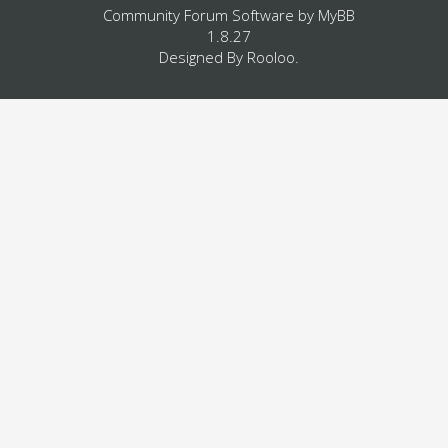
Community Forum Software by
MyBB
1.8.27
Designed By
Rooloo
.