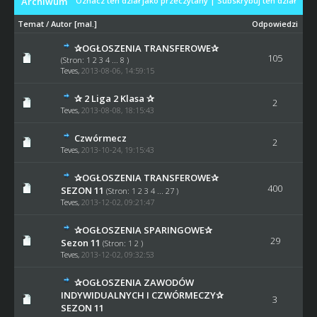
Archiwum
Oznacz ten dział jako przeczytany
|
Subskrybuj ten dział
Temat
/
Autor
[
mal.
]
Odpowiedzi
✰OGŁOSZENIA TRANSFEROWE✰
105
(Stron:
1
2
3
4
...
8
)
Teves
,
2013-08-06, 14:59:15
✰ 2 Liga 2 Klasa ✰
2
Teves
,
2013-08-08, 18:15:43
Czwórmecz
2
Teves
,
2013-10-24, 19:15:43
✰OGŁOSZENIA TRANSFEROWE✰
400
SEZON 11
(Stron:
1
2
3
4
...
27
)
Teves
,
2013-12-02, 09:21:47
✰OGŁOSZENIA SPARINGOWE✰
29
Sezon 11
(Stron:
1
2
)
Teves
,
2013-12-02, 09:32:53
✰OGŁOSZENIA ZAWODÓW
INDYWIDUALNYCH I CZWÓRMECZY✰
3
SEZON 11