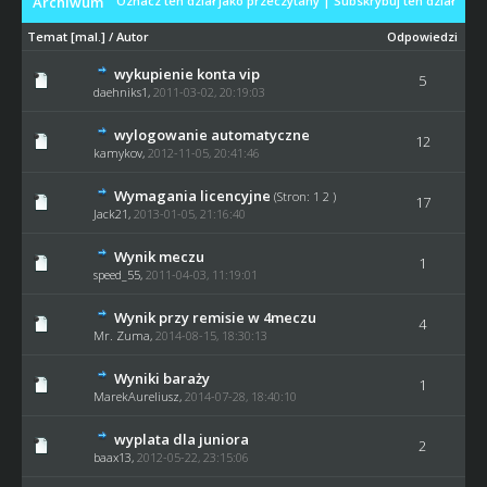
Archiwum
Oznacz ten dział jako przeczytany
|
Subskrybuj ten dział
Temat
[
mal.
]
/
Autor
Odpowiedzi
wykupienie konta vip
5
daehniks1,
2011-03-02, 20:19:03
wylogowanie automatyczne
12
kamykov
,
2012-11-05, 20:41:46
Wymagania licencyjne
(Stron:
1
2
)
17
Jack21
,
2013-01-05, 21:16:40
Wynik meczu
1
speed_55,
2011-04-03, 11:19:01
Wynik przy remisie w 4meczu
4
Mr. Zuma
,
2014-08-15, 18:30:13
Wyniki baraży
1
MarekAureliusz,
2014-07-28, 18:40:10
wyplata dla juniora
2
baax13
,
2012-05-22, 23:15:06