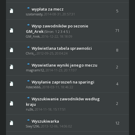
wypłata za mecz
5
szataniasty
,
2014-08-31, 20:57:31
Wysp zawodników po sezonie
71
GM_Arek
(Stron:
1
2
3
4
5
)
GM_Arek
,
2016-12-22, 18:18:09
Wyświetlana tabela sprawności
8
Chris_
,
2012-09-25, 20:04:24
Wyswietlane wyniki jenego meczu
2
magrami12
,
2014-11-23, 20:17:07
Wysyłanie zaproszeń na sparingi
4
Asteck666
,
2018-03-11, 18:46:22
Wyszukiwanie zawodników według
2
kraju
ru3k
,
2014-11-18, 15:17:51
Wyszukiwarka
12
Siwy1296
,
2013-12-06, 14:06:02