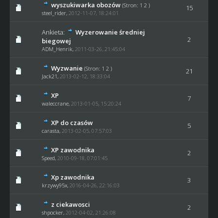
wyszukiwarka obozów
(Stron:
1
2
)
15
steel_rider
,
2012-11-07, 18:24:01
Ankieta:
Wyzerowanie średniej
2
biegowej
ADM_Henrik
,
2011-03-26, 21:45:04
Wyzwanie
(Stron:
1
2
)
21
Jack21
,
2013-02-12, 18:33:04
XP
7
waleccrane
,
2013-01-05, 15:20:24
XP do czasów
5
carasta
,
2013-02-05, 07:57:03
XP zawodnika
2
Speed
,
2010-09-18, 07:01:45
Xp zawodnika
3
krzywy95x
,
2016-04-26, 22:16:03
z ciekawosci
2
shpocker
,
2012-04-02, 21:26:08