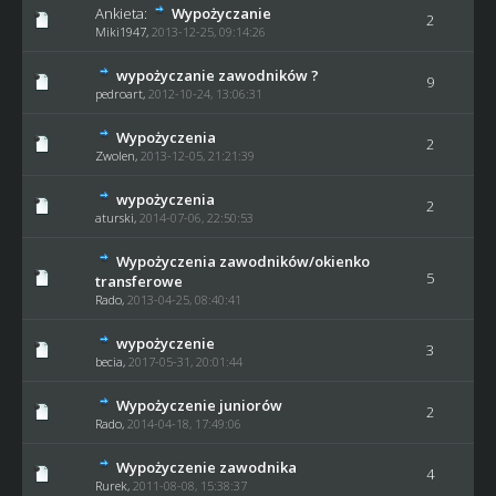
Ankieta:
Wypożyczanie
2
Miki1947
,
2013-12-25, 09:14:26
wypożyczanie zawodników ?
9
pedroart
,
2012-10-24, 13:06:31
Wypożyczenia
2
Zwolen,
2013-12-05, 21:21:39
wypożyczenia
2
aturski,
2014-07-06, 22:50:53
Wypożyczenia zawodników/okienko
5
transferowe
Rado
,
2013-04-25, 08:40:41
wypożyczenie
3
becia
,
2017-05-31, 20:01:44
Wypożyczenie juniorów
2
Rado
,
2014-04-18, 17:49:06
Wypożyczenie zawodnika
4
Rurek
,
2011-08-08, 15:38:37