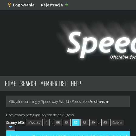
Logowanie
Rejestracja
HOME
SEARCH
MEMBER LIST
HELP
Archiwum
Oficjalne forum gry Speedway-World
›
Pozostałe
›
Użytkownicy przeglądający ten dział: 23 gości
Strony (63):
« Wstecz
1
…
55
56
57
58
59
…
63
Dalej »