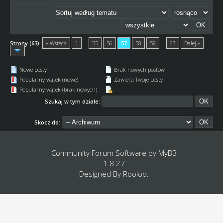
Strony (63):
« Wstecz
1
…
55
56
57
58
59
…
63
Dalej »
Nowe posty
Brak nowych postów
Popularny wątek (nowe)
Zawiera Twoje posty
Popularny wątek (brak nowych)
Szukaj w tym dziale:
Skocz do:
Community Forum Software by
MyBB
1.8.27
Designed By
Rooloo
.