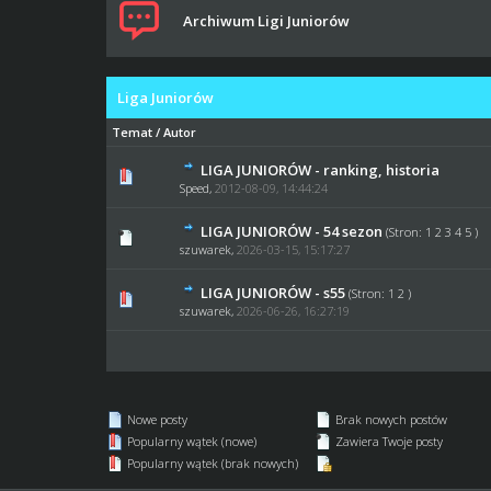
Archiwum Ligi Juniorów
Liga Juniorów
Temat
/
Autor
LIGA JUNIORÓW - ranking, historia
2 głosów - śre
Speed
,
2012-08-09, 14:44:24
LIGA JUNIORÓW - 54 sezon
(Stron:
1
2
3
4
5
)
2 głosów - śre
szuwarek
,
2026-03-15, 15:17:27
LIGA JUNIORÓW - s55
(Stron:
1
2
)
0 głosów - średnia oc
szuwarek
,
2026-06-26, 16:27:19
Nowe posty
Brak nowych postów
Popularny wątek (nowe)
Zawiera Twoje posty
Popularny wątek (brak nowych)