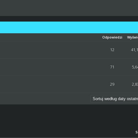
Odpowiedzi
Wyświ
dnia ocena: 5 na 5 gwiazdek
1
2
3
4
5
12
41,
dnia ocena: 5 na 5 gwiazdek
1
2
3
4
5
71
5,6
ena: 0 na 5 gwiazdek
1
2
3
4
5
29
2,8
S