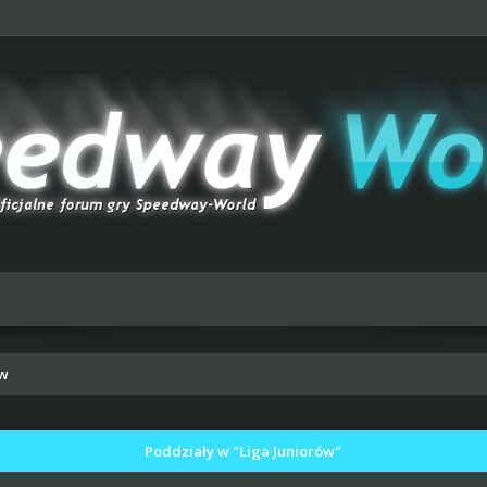
ów
Poddziały w "Liga Juniorów"