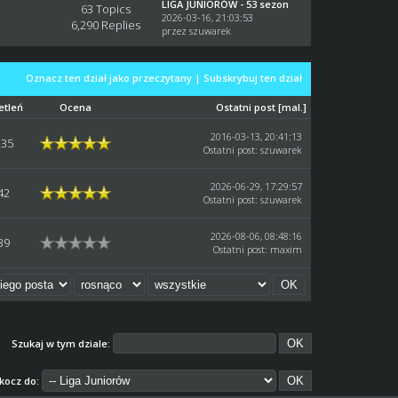
LIGA JUNIORÓW - 53 sezon
63 Topics
2026-03-16, 21:03:53
6,290 Replies
przez
szuwarek
Oznacz ten dział jako przeczytany
|
Subskrybuj ten dział
etleń
Ocena
Ostatni post
[
mal.
]
2016-03-13, 20:41:13
135
Ostatni post
:
szuwarek
2026-06-29, 17:29:57
42
Ostatni post
:
szuwarek
2026-08-06, 08:48:16
39
Ostatni post
:
maxim
Szukaj w tym dziale:
kocz do: