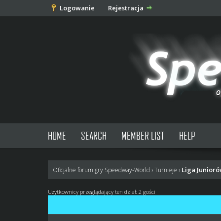
Logowanie
Rejestracja
HOME
SEARCH
MEMBER LIST
HELP
Liga Junior
Oficjalne forum gry Speedway-World
›
Turnieje
›
Użytkownicy przeglądający ten dział: 2 gości