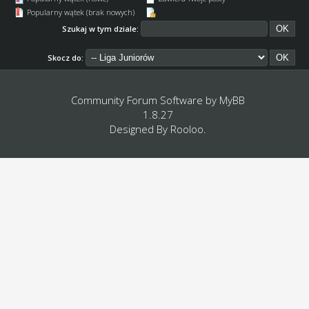
Popularny wątek (brak nowych)
Szukaj w tym dziale:
Skocz do:
Community Forum Software by
MyBB
1.8.27
Designed By
Rooloo
.