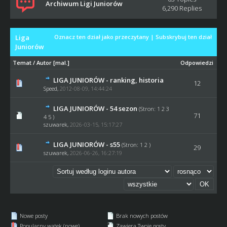
Archiwum Ligi Juniorów
6,290 Replies
Liga
Oznacz ten dział jako przeczytany
|
Subskrybuj ten dział
Juniorów
Temat
/
Autor
[
mal.
]
Odpowiedzi
LIGA JUNIORÓW - ranking, historia
12
Speed
,
2012-08-09, 14:44:24
LIGA JUNIORÓW - 54 sezon
(Stron:
1
2
3
71
4
5
)
szuwarek
,
2026-03-15, 15:17:27
LIGA JUNIORÓW - s55
(Stron:
1
2
)
29
szuwarek
,
2026-06-26, 16:27:19
Nowe posty
Brak nowych postów
Popularny wątek (nowe)
Zawiera Twoje posty