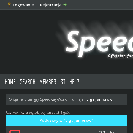
Logowanie
Rejestracja
HOME
SEARCH
MEMBER LIST
HELP
Liga Juniorów
Oficjalne forum gry Speedway-World
›
Turnieje
›
Użytkownicy przeglądający ten dział: 1 gości
Poddziały w "Liga Juniorów"
63 Topics