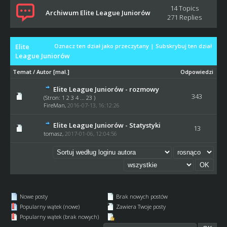
14 Topics
Archiwum Elite League Juniorów
271 Replies
Elite
Oznacz ten dział jako przeczytany
|
Subskrybuj ten dział
League Juniorów
Temat
/
Autor
[
mal.
]
Odpowiedzi
Elite League Juniorów - rozmowy
343
(Stron:
1
2
3
4
...
23
)
FireMan
,
2016-07-13, 16:12:26
Elite League Juniorów - Statystyki
13
tomasz
,
2017-01-06, 12:04:56
Nowe posty
Brak nowych postów
Popularny wątek (nowe)
Zawiera Twoje posty
Popularny wątek (brak nowych)