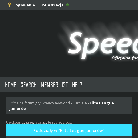
Logowanie
Rejestracja
HOME
SEARCH
MEMBER LIST
HELP
Elite League
Oficjalne forum gry Speedway-World
›
Turnieje
›
Juniorów
Użytkownicy przeglądający ten dział: 2 gości
Poddziały w "Elite League Juniorów"