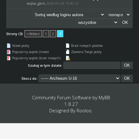
wojtas_gkm
,
2026-03-24, 15:42:12
Strony (3):
« Wstecz
1
2
3
Nowe posty
Brak nowych postów
Popularny wątek (nowe)
Zawiera Twoje posty
Popularny wątek (brak nowych)
Szukaj w tym dziale:
Skocz do:
Community Forum Software by
MyBB
1.8.27
Designed By
Rooloo
.