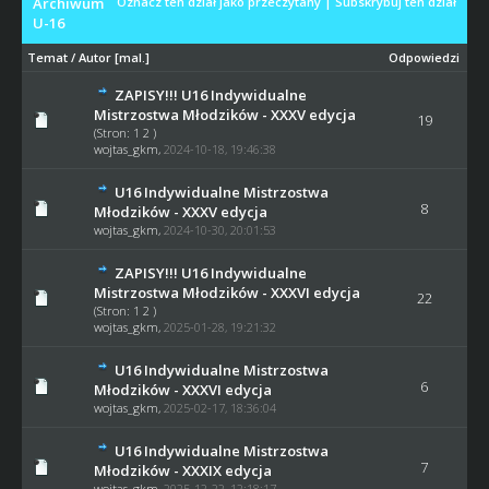
Archiwum
Oznacz ten dział jako przeczytany
|
Subskrybuj ten dział
U-16
Temat
/
Autor
[
mal.
]
Odpowiedzi
ZAPISY!!! U16 Indywidualne
Mistrzostwa Młodzików - XXXV edycja
19
(Stron:
1
2
)
wojtas_gkm
,
2024-10-18, 19:46:38
U16 Indywidualne Mistrzostwa
8
Młodzików - XXXV edycja
wojtas_gkm
,
2024-10-30, 20:01:53
ZAPISY!!! U16 Indywidualne
Mistrzostwa Młodzików - XXXVI edycja
22
(Stron:
1
2
)
wojtas_gkm
,
2025-01-28, 19:21:32
U16 Indywidualne Mistrzostwa
6
Młodzików - XXXVI edycja
wojtas_gkm
,
2025-02-17, 18:36:04
U16 Indywidualne Mistrzostwa
7
Młodzików - XXXIX edycja
wojtas_gkm
,
2025-12-22, 12:18:17