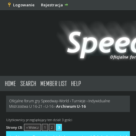
Logowanie
Rejestracja
HOME
SEARCH
MEMBER LIST
HELP
Oficjalne forum gry Speedway-World
›
Turnieje
›
Indywidualne
Archiwum U-16
Mistrzostwa U 16-21
›
U-16
›
Użytkownicy przeglądający ten dział: 3 gości
Strony (3):
« Wstecz
1
2
3