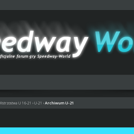
Archiwum U-21
Mistrzostwa U 16-21
›
U-21
›