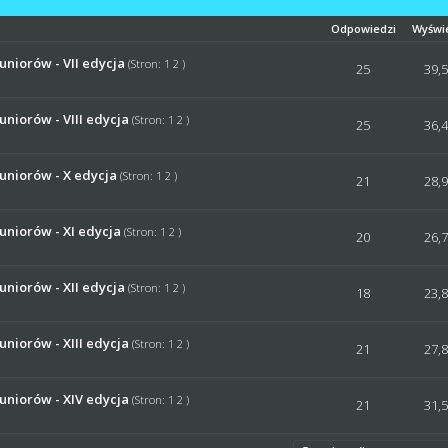
Odpowiedzi
Wyświ
uniorów - VII edycja
(Stron:
1
2
)
ena: 0 na 5 gwiazdek
1
2
3
4
5
25
39,
uniorów - VIII edycja
(Stron:
1
2
)
ena: 0 na 5 gwiazdek
1
2
3
4
5
25
36,
uniorów - X edycja
(Stron:
1
2
)
ena: 0 na 5 gwiazdek
1
2
3
4
5
21
28,
uniorów - XI edycja
(Stron:
1
2
)
ena: 0 na 5 gwiazdek
1
2
3
4
5
20
26,
uniorów - XII edycja
(Stron:
1
2
)
ena: 0 na 5 gwiazdek
1
2
3
4
5
18
23,
uniorów - XIII edycja
(Stron:
1
2
)
ena: 0 na 5 gwiazdek
1
2
3
4
5
21
27,
uniorów - XIV edycja
(Stron:
1
2
)
ena: 0 na 5 gwiazdek
1
2
3
4
5
21
31,