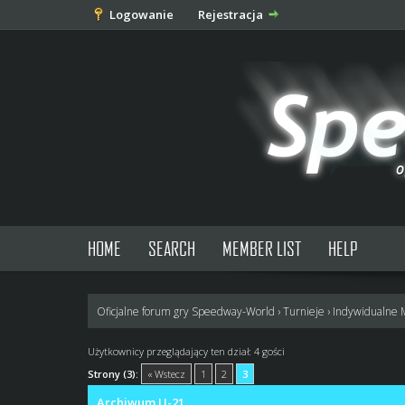
Logowanie
Rejestracja
HOME
SEARCH
MEMBER LIST
HELP
Oficjalne forum gry Speedway-World
›
Turnieje
›
Indywidualne 
Użytkownicy przeglądający ten dział: 4 gości
Strony (3):
« Wstecz
1
2
3
Archiwum U-21