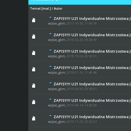
Temat
[
mal.
]
/
Autor
ZAPISY!!! U21 Indywidualne Mistrzostwa J
0 głosów - średnia oc
wojtas_gkm
,
2017-10-30, 11:49:18
ZAPISY!!! U21 Indywidualne Mistrzostwa J
0 głosów - średnia oc
wojtas_gkm
,
2018-02-26, 09:28:40
ZAPISY!!! U21 Indywidualne Mistrzostwa J
0 głosów - średnia oc
wojtas_gkm
,
2018-10-04, 20:30:31
ZAPISY!!! U21 Indywidualne Mistrzostwa J
0 głosów - średnia oc
wojtas_gkm
,
2019-01-16, 11:40:48
ZAPISY!!! U21 Indywidualne Mistrzostwa J
0 głosów - średnia oc
wojtas_gkm
,
2019-04-30, 09:38:01
ZAPISY!!! U21 Indywidualne Mistrzostwa J
0 głosów - średnia oc
wojtas_gkm
,
2019-08-14, 14:50:08
ZAPISY!!! U21 Indywidualne Mistrzostwa J
0 głosów - średnia oc
wojtas_gkm
,
2019-11-25, 10:25:37