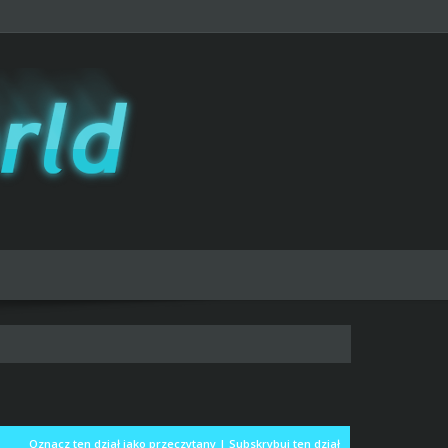
Oznacz ten dział jako przeczytany
|
Subskrybuj ten dział