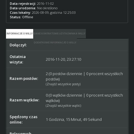
Data rejestracji:
2016-11-02
Data urodzenia:
Nie określono
Czas lokalny:
2026-08-09, godzina 12:25:03
Status:
Offline
INFORMACJE O WILLY
DANE KONTAKTOWE UŻYTKOWNIKA WILLY
DODATKOWE INFORMACJE O WILLY
Dołączył:
2016-11-02
Ostatnia
2016-11-20, 23:27:10
wizyta:
2 (0 postów dziennie | 0 procent wszystkich
Razem postów:
postów)
(
Znajdź wszystkie posty
)
0 (0 wątków dziennie | 0 procent wszystkich
Razem wątków:
wątków)
(
Znajdź wszystkie wątki
)
Spędzony czas
1 Godzina, 15 Minut, 49 Sekund
online:
Poleconych