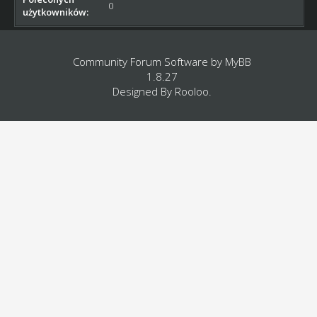
0
użytkowników:
Community Forum Software by
MyBB
1.8.27
Designed By
Rooloo
.