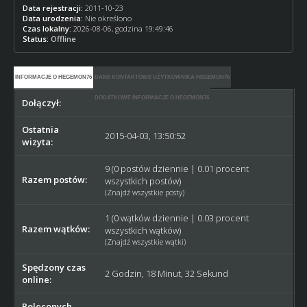
Data rejestracji:
2011-10-23
Data urodzenia:
Nie określono
Czas lokalny:
2026-08-06, godzina 19:49:46
Status:
Offline
INFORMACJE O HEGEMON76
DANE KONTAKTOWE UŻYTKOWNIKA HEGEMON76
DODATKOWE INFORMACJE O HEGEMON76
Dołączył:
2011-10-23
Ostatnia
2015-04-03, 13:50:52
wizyta:
9 (0 postów dziennie | 0.01 procent
Razem postów:
wszystkich postów)
(
Znajdź wszystkie posty
)
1 (0 wątków dziennie | 0.03 procent
Razem wątków:
wszystkich wątków)
(
Znajdź wszystkie wątki
)
Spędzony czas
2 Godzin, 18 Minut, 32 Sekund
online:
Poleconych