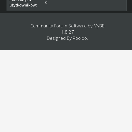
0
użytkowników:
Community Forum Software by
MyBB
1.8.27
Designed By
Rooloo
.