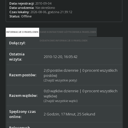
Data rejestracji:
2010-09-04
Data urodzenia:
Nie określono
Czas lokalny:
2026-08-06, godzina 21:39:12
Status:
Offline
INFORMACJE O PAWELOSEK
DANE KONTAKTOWE UŻYTKOWNIKA PAWELOSEK
DODATKOWE INFORMACJE O PAWELOSEK
Dołączył:
2010-09-04
Ostatnia
2010-12-20, 16:05:42
wizyta:
2 (0 postów dziennie | 0 procent wszystkich
Razem postów:
postów)
(
Znajdź wszystkie posty
)
0 (0 wątków dziennie | 0 procent wszystkich
Razem wątków:
wątków)
(
Znajdź wszystkie wątki
)
Spędzony czas
2 Godzin, 17 Minut, 25 Sekund
online:
Poleconych