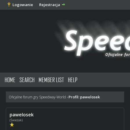
Logowanie
Rejestracja
HOME
SEARCH
MEMBER LIST
HELP
Profil: pawelosek
Oficjalne forum gry Speedway-World
›
pawelosek
(Świeżak)