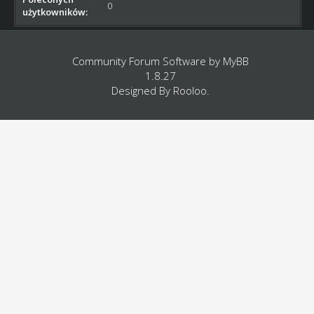
0
użytkowników:
Community Forum Software by
MyBB
1.8.27
Designed By
Rooloo
.