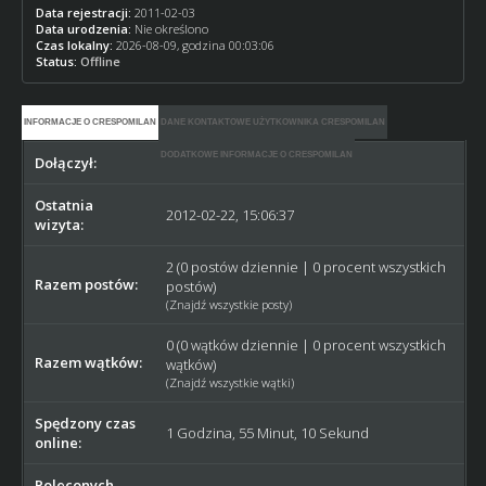
Data rejestracji:
2011-02-03
Data urodzenia:
Nie określono
Czas lokalny:
2026-08-09, godzina 00:03:06
Status:
Offline
INFORMACJE O CRESPOMILAN
DANE KONTAKTOWE UŻYTKOWNIKA CRESPOMILAN
DODATKOWE INFORMACJE O CRESPOMILAN
Dołączył:
2011-02-03
Ostatnia
2012-02-22, 15:06:37
wizyta:
2 (0 postów dziennie | 0 procent wszystkich
Razem postów:
postów)
(
Znajdź wszystkie posty
)
0 (0 wątków dziennie | 0 procent wszystkich
Razem wątków:
wątków)
(
Znajdź wszystkie wątki
)
Spędzony czas
1 Godzina, 55 Minut, 10 Sekund
online:
Poleconych