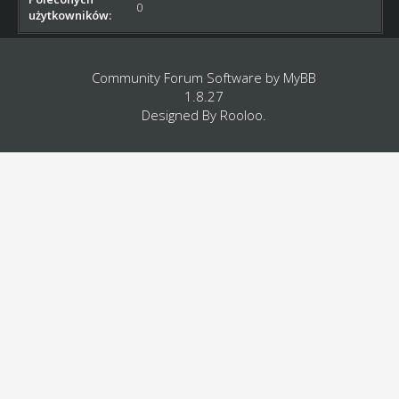
0
użytkowników:
Community Forum Software by
MyBB
1.8.27
Designed By
Rooloo
.