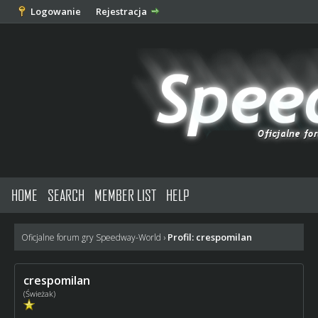
Logowanie
Rejestracja
HOME
SEARCH
MEMBER LIST
HELP
Profil: crespomilan
Oficjalne forum gry Speedway-World
›
crespomilan
(Świeżak)