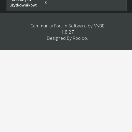
0
użytkowników:
Community Forum Software by
MyBB
1.8.27
Designed By
Rooloo
.