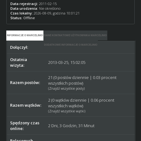
Data rejestracji:
2011-02-15
Data urodzenia:
Nie określono
Czas lokalny:
2026-08-09, godzina 10:01:21
Status:
Offline
INFORMACJE O MARCELINIO
DANE KONTAKTOWE UŻYTKOWNIKA MARCELINIO
DODATKOWE INFORMACJE O MARCELINIO
Dołączył:
2011-02-15
Ostatnia
2013-03-25, 15:02:05
wizyta:
21 (0 postów dziennie | 0.03 procent
Razem postów:
wszystkich postów)
(
Znajdź wszystkie posty
)
2 (0 wątków dziennie | 0.06 procent
Razem wątków:
wszystkich wątków)
(
Znajdź wszystkie wątki
)
Spędzony czas
2 Dni, 3 Godzin, 31 Minut
online:
Poleconych