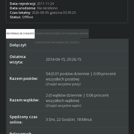
Data rejestracji:
2011-11-24
Data urodzenia:
Nie określono
Czas lokalny:
2026-08-09, godzina 03:39:25
Status:
Offline
INFORMACJE O MASYO
DANE KONTAKTOWE UŻYTKOWNIKA MASYO
DODATKOWE INFORMACJE O MASYO
Dołączył:
2011-11-24
Ostatnia
2014-04-15, 20:26:15
wizyta:
54 (0.01 postów dziennie | 0.09 procent
Razem postów:
wszystkich postów)
(
Znajdź wszystkie posty
)
2 (0 wątków dziennie | 0.06 procent
Razem wątków:
wszystkich wątków)
(
Znajdź wszystkie wątki
)
Spędzony czas
3 Dni, 22 Godzin, 18 Minut
online:
Poleconych