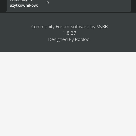
0
użytkowników:
Community Forum Software by
MyBB
1.8.27
Designed By
Rooloo
.