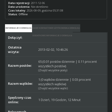
Data rejestracji:
2011-12-06
Data urodzenia:
Nie określono
Czas lokalny:
2026-08-09, godzina 05:31:08
Status:
Offline
INFORMACJE O DEMOLKA
DANE KONTAKTOWE UŻYTKOWNIKA DEMOLKA
DODATKOWE INFORMACJE O DEMOLKA
Dołączył:
2011-12-06
Ostatnia
2013-02-02, 10:46:26
wizyta:
65 (0.01 postów dziennie | 0.11 procent
Razem postów:
wszystkich postów)
(
Znajdź wszystkie posty
)
1 (0 wątków dziennie | 0.03 procent
Razem wątków:
wszystkich wątków)
(
Znajdź wszystkie wątki
)
Spędzony czas
1 Dzień, 19 Godzin, 12 Minut
online:
Poleconych