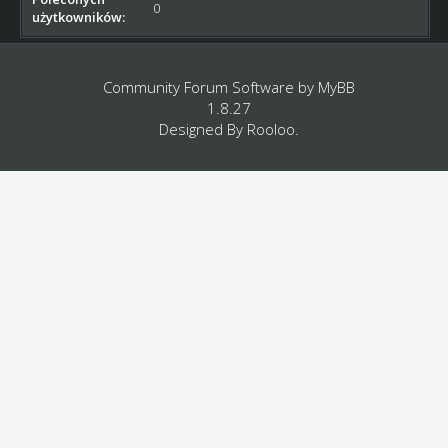
0
użytkowników:
Community Forum Software by
MyBB
1.8.27
Designed By
Rooloo
.