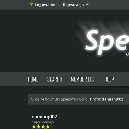
Logowanie
Rejestracja
HOME
SEARCH
MEMBER LIST
HELP
Profil: damianj002
Oficjalne forum gry Speedway-World
›
damianj002
(Super Manager)