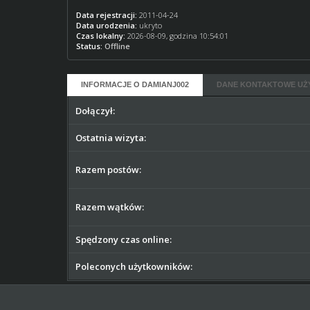
Data rejestracji:
2011-04-24
Data urodzenia:
ukryto
Czas lokalny:
2026-08-09, godzina 10:54:01
Status:
Offline
INFORMACJE O DAMIANJ002
DANE KONTAKTOWE UŻ
Dołączył:
Ostatnia wizyta:
Razem postów:
Razem wątków:
Spędzony czas online:
Poleconych użytkowników: