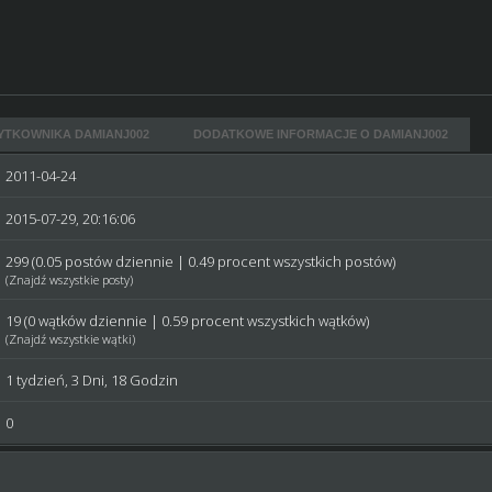
YTKOWNIKA DAMIANJ002
DODATKOWE INFORMACJE O DAMIANJ002
2011-04-24
2015-07-29, 20:16:06
299 (0.05 postów dziennie | 0.49 procent wszystkich postów)
(
Znajdź wszystkie posty
)
19 (0 wątków dziennie | 0.59 procent wszystkich wątków)
(
Znajdź wszystkie wątki
)
1 tydzień, 3 Dni, 18 Godzin
0