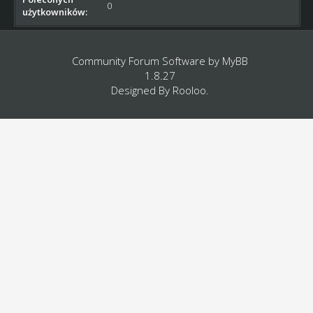
0
użytkowników:
Community Forum Software by
MyBB
1.8.27
Designed By
Rooloo
.