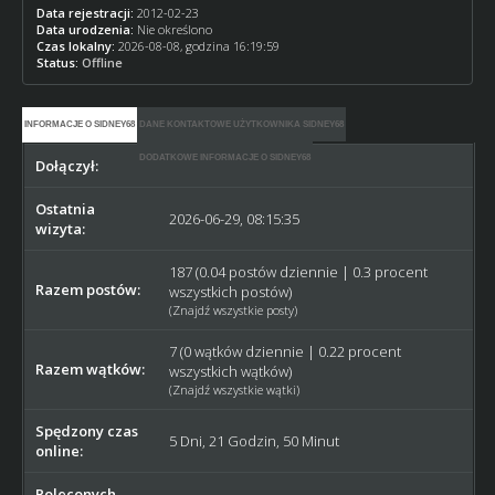
Data rejestracji:
2012-02-23
Data urodzenia:
Nie określono
Czas lokalny:
2026-08-08, godzina 16:19:59
Status:
Offline
INFORMACJE O SIDNEY68
DANE KONTAKTOWE UŻYTKOWNIKA SIDNEY68
DODATKOWE INFORMACJE O SIDNEY68
Dołączył:
2012-02-23
Ostatnia
2026-06-29, 08:15:35
wizyta:
187 (0.04 postów dziennie | 0.3 procent
Razem postów:
wszystkich postów)
(
Znajdź wszystkie posty
)
7 (0 wątków dziennie | 0.22 procent
Razem wątków:
wszystkich wątków)
(
Znajdź wszystkie wątki
)
Spędzony czas
5 Dni, 21 Godzin, 50 Minut
online:
Poleconych