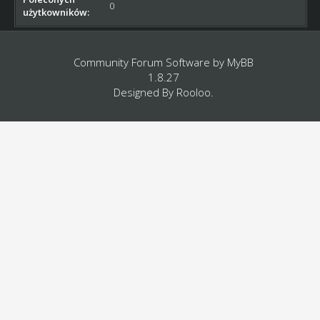
0
użytkowników:
Community Forum Software by
MyBB
1.8.27
Designed By
Rooloo
.