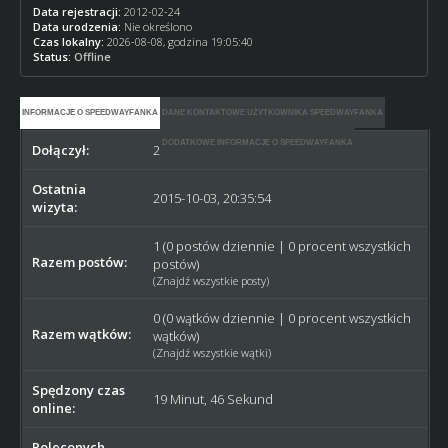
Data rejestracji:
2012-02-24
Data urodzenia:
Nie określono
Czas lokalny:
2026-08-08, godzina 19:05:40
Status:
Offline
INFORMACJE O SPEEDWAYFANKA
DANE KONTAKTOWE UŻYTKOWNIKA SPEEDWAYFANKA
DODATKOWE INFORMACJE O SPEEDWAYFANKA
Dołączył:
2012-02-24
Ostatnia
2015-10-03, 20:35:54
wizyta:
1 (0 postów dziennie | 0 procent wszystkich
Razem postów:
postów)
(
Znajdź wszystkie posty
)
0 (0 wątków dziennie | 0 procent wszystkich
Razem wątków:
wątków)
(
Znajdź wszystkie wątki
)
Spędzony czas
19 Minut, 46 Sekund
online:
Poleconych