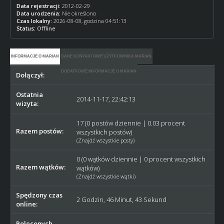
Data rejestracji:
2012-02-29
Data urodzenia:
Nie określono
Czas lokalny:
2026-08-08, godzina 04:51:13
Status:
Offline
INFORMACJE O MARIAN
DANE KONTAKTOWE UŻYTKOWNIKA MARIAN
DODATKOWE INFORMACJE O MARIAN
Dołączył:
2012-02-29
Ostatnia
2014-11-17, 22:42:13
wizyta:
17 (0 postów dziennie | 0.03 procent
Razem postów:
wszystkich postów)
(
Znajdź wszystkie posty
)
0 (0 wątków dziennie | 0 procent wszystkich
Razem wątków:
wątków)
(
Znajdź wszystkie wątki
)
Spędzony czas
2 Godzin, 46 Minut, 43 Sekund
online:
Poleconych