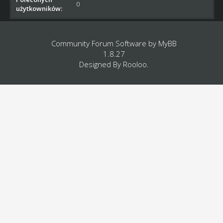
0
użytkowników:
Community Forum Software by
MyBB
1.8.27
Designed By
Rooloo
.