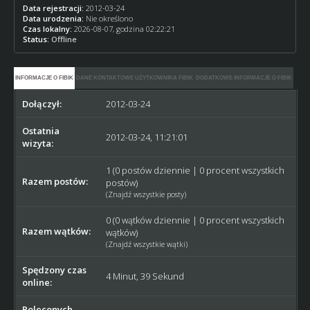
Data rejestracji:
2012-03-24
Data urodzenia:
Nie określono
Czas lokalny:
2026-08-07, godzina 02:22:21
Status:
Offline
INFORMACJE O FIBIK
DANE KONTAKTOWE UŻYTKOWNIKA FIBIK
DODATKOWE INFORMACJE O FIBIK
Dołączył:
2012-03-24
Ostatnia
2012-03-24, 11:21:01
wizyta:
1 (0 postów dziennie | 0 procent wszystkich
Razem postów:
postów)
(
Znajdź wszystkie posty
)
0 (0 wątków dziennie | 0 procent wszystkich
Razem wątków:
wątków)
(
Znajdź wszystkie wątki
)
Spędzony czas
4 Minut, 39 Sekund
online:
Poleconych