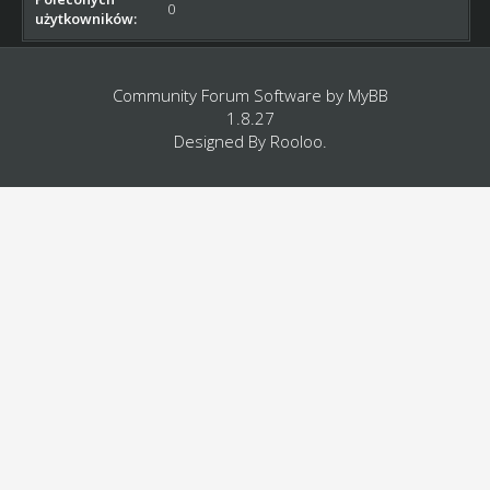
0
użytkowników:
Community Forum Software by
MyBB
1.8.27
Designed By
Rooloo
.