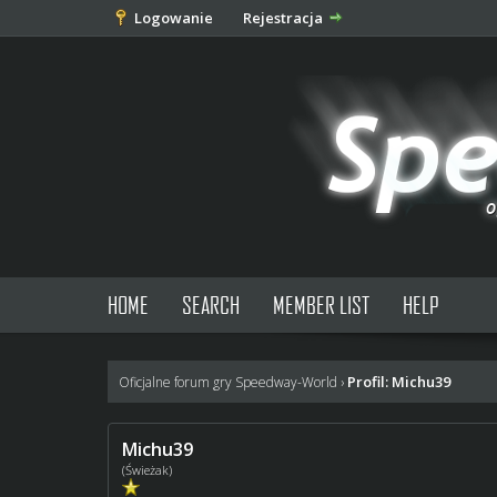
Logowanie
Rejestracja
HOME
SEARCH
MEMBER LIST
HELP
Profil: Michu39
Oficjalne forum gry Speedway-World
›
Michu39
(Świeżak)