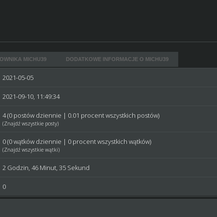
OWNIKA MICHU39
DODATKOWE INFORMACJE O MICHU39
2021-05-05
2021-09-10, 11:49:34
4 (0 postów dziennie | 0.01 procent wszystkich postów)
(
Znajdź wszystkie posty
)
0 (0 wątków dziennie | 0 procent wszystkich wątków)
(
Znajdź wszystkie wątki
)
2 Godzin, 46 Minut, 35 Sekund
0