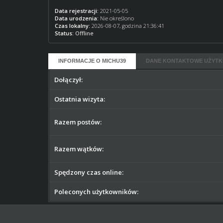
Data rejestracji:
2021-05-05
Data urodzenia:
Nie określono
Czas lokalny:
2026-08-07, godzina 21:36:41
Status:
Offline
INFORMACJE O MICHU39
DANE KONTAKTOWE UŻYTK
Dołączył:
Ostatnia wizyta:
Razem postów:
Razem wątków:
Spędzony czas online:
Poleconych użytkowników: