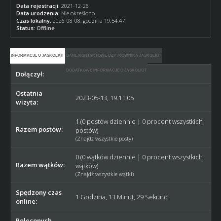
Data rejestracji:
2021-12-26
Data urodzenia:
Nie określono
Czas lokalny:
2026-08-08, godzina 19:54:47
Status:
Offline
INFORMACJE O JASKOLKIT
DANE KONTAKTOWE UŻYTKOWNIKA JASKOLKIT
DODATKOWE INFORMACJE O JASKOLKIT
Dołączył:
2021-12-26
Ostatnia
2023-05-13, 19:11:05
wizyta:
1 (0 postów dziennie | 0 procent wszystkich
Razem postów:
postów)
(
Znajdź wszystkie posty
)
0 (0 wątków dziennie | 0 procent wszystkich
Razem wątków:
wątków)
(
Znajdź wszystkie wątki
)
Spędzony czas
1 Godzina, 13 Minut, 29 Sekund
online:
Poleconych