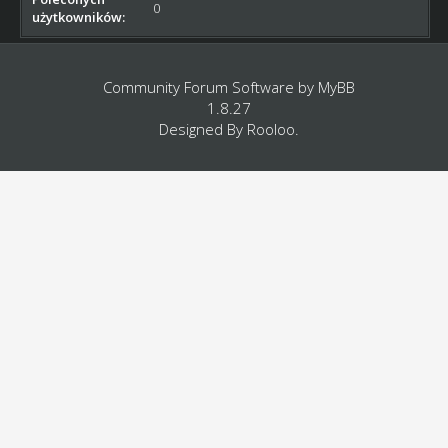
0
użytkowników:
Community Forum Software by
MyBB
1.8.27
Designed By
Rooloo
.