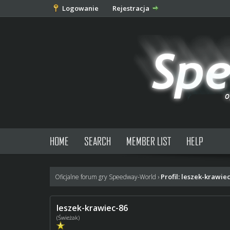
Logowanie
Rejestracja
HOME
SEARCH
MEMBER LIST
HELP
Profil: leszek-krawie
Oficjalne forum gry Speedway-World
›
leszek-krawiec-86
(Świeżak)