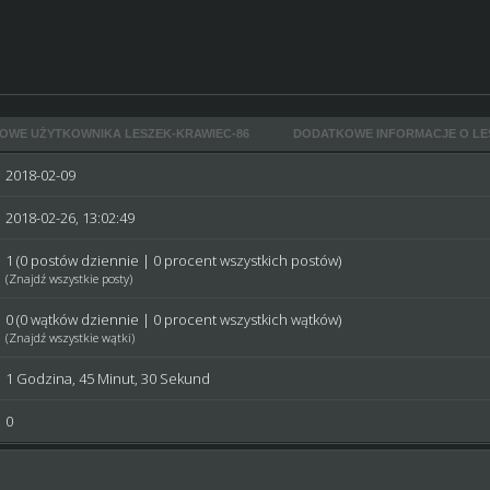
OWE UŻYTKOWNIKA LESZEK-KRAWIEC-86
DODATKOWE INFORMACJE O LE
2018-02-09
2018-02-26, 13:02:49
1 (0 postów dziennie | 0 procent wszystkich postów)
(
Znajdź wszystkie posty
)
0 (0 wątków dziennie | 0 procent wszystkich wątków)
(
Znajdź wszystkie wątki
)
1 Godzina, 45 Minut, 30 Sekund
0