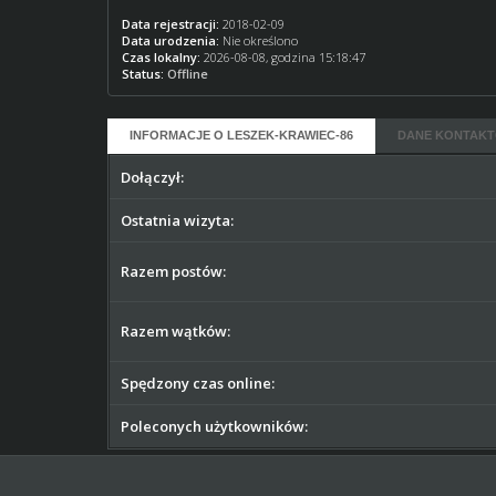
Data rejestracji:
2018-02-09
Data urodzenia:
Nie określono
Czas lokalny:
2026-08-08, godzina 15:18:47
Status:
Offline
INFORMACJE O LESZEK-KRAWIEC-86
DANE KONTAKT
Dołączył:
Ostatnia wizyta:
Razem postów:
Razem wątków:
Spędzony czas online:
Poleconych użytkowników: