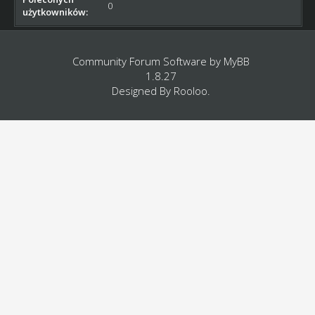
0
użytkowników:
Community Forum Software by
MyBB
1.8.27
Designed By
Rooloo
.