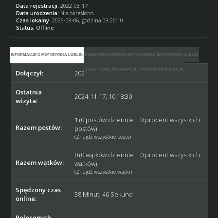
Data rejestracji:
2022-03-17
Data urodzenia:
Nie określono
Czas lokalny:
2026-08-06, godzina 09:26:10
Status:
Offline
INFORMACJE O MOTORYNKA LUBLIN
DANE KONTAKTOWE UŻYTKOWNIKA MOTORYNKA LUBLIN
DODATKOWE INFORMACJE O MOTORYNKA LUBLIN
Dołączył:
2022-03-17
Ostatnia
2024-11-17, 10:18:30
wizyta:
1 (0 postów dziennie | 0 procent wszystkich
Razem postów:
postów)
(
Znajdź wszystkie posty
)
0 (0 wątków dziennie | 0 procent wszystkich
Razem wątków:
wątków)
(
Znajdź wszystkie wątki
)
Spędzony czas
38 Minut, 46 Sekund
online:
Poleconych