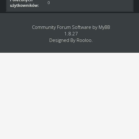
0
użytkowników:
Community Forum Software by
MyBB
1.8.27
Designed By
Rooloo
.