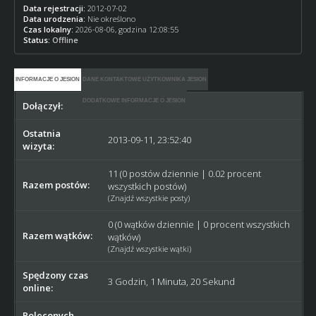
Data rejestracji:
2012-07-02
Data urodzenia:
Nie określono
Czas lokalny:
2026-08-06, godzina 12:08:55
Status:
Offline
INFORMACJE O JESION
DANE KONTAKTOWE UŻYTKOWNIKA JESION
DODATKOWE INFORMACJE O JESION
Dołączył:
2012-07-02
Ostatnia
2013-09-11, 23:52:40
wizyta:
11 (0 postów dziennie | 0.02 procent
Razem postów:
wszystkich postów)
(
Znajdź wszystkie posty
)
0 (0 wątków dziennie | 0 procent wszystkich
Razem wątków:
wątków)
(
Znajdź wszystkie wątki
)
Spędzony czas
3 Godzin, 1 Minuta, 20 Sekund
online:
Poleconych