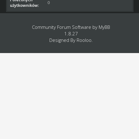
0
użytkowników:
Community Forum Software by
MyBB
1.8.27
Designed By
Rooloo
.