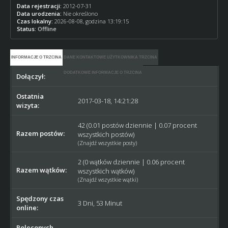
Data rejestracji:
2012-07-31
Data urodzenia:
Nie określono
Czas lokalny:
2026-08-08, godzina 13:19:15
Status:
Offline
INFORMACJE O TRZCINA
DANE KONTAKTOWE UŻYTKOWNIKA TRZCINA
DODATKOWE INFORMACJE O TRZCINA
Dołączył:
2012-07-31
Ostatnia
2017-03-18, 14:21:28
wizyta:
42 (0.01 postów dziennie | 0.07 procent
Razem postów:
wszystkich postów)
(
Znajdź wszystkie posty
)
2 (0 wątków dziennie | 0.06 procent
Razem wątków:
wszystkich wątków)
(
Znajdź wszystkie wątki
)
Spędzony czas
3 Dni, 53 Minut
online:
Poleconych