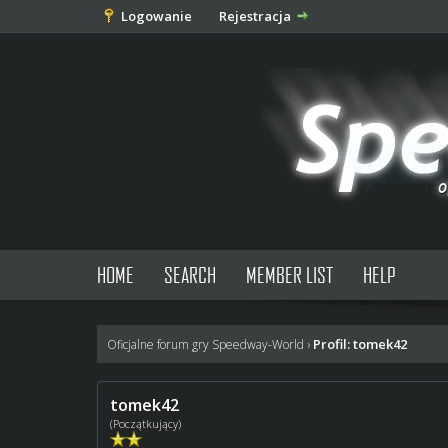
Logowanie
Rejestracja
HOME
SEARCH
MEMBER LIST
HELP
Profil: tomek42
Oficjalne forum gry Speedway-World
›
tomek42
(Początkujący)