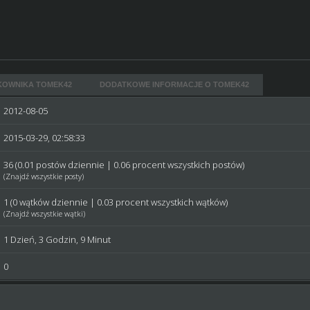
KOWNIKA TOMEK42
DODATKOWE INFORMACJE O TOMEK42
2012-08-05
2015-03-29, 02:58:33
36 (0.01 postów dziennie | 0.06 procent wszystkich postów)
(
Znajdź wszystkie posty
)
1 (0 wątków dziennie | 0.03 procent wszystkich wątków)
(
Znajdź wszystkie wątki
)
1 Dzień, 3 Godzin, 9 Minut
0