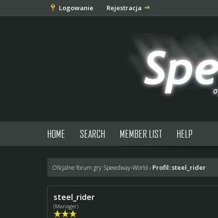
Logowanie
Rejestracja
HOME
SEARCH
MEMBER LIST
HELP
Profil: steel_rider
Oficjalne forum gry Speedway-World
›
steel_rider
(Manager)