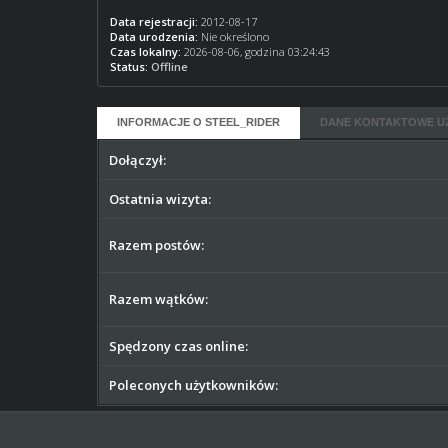
Data rejestracji:
2012-08-17
Data urodzenia:
Nie określono
Czas lokalny:
2026-08-06, godzina 03:24:43
Status:
Offline
INFORMACJE O STEEL_RIDER
DANE KONTAKTOWE U
Dołączył:
Ostatnia wizyta:
Razem postów:
Razem wątków:
Spędzony czas online:
Poleconych użytkowników: