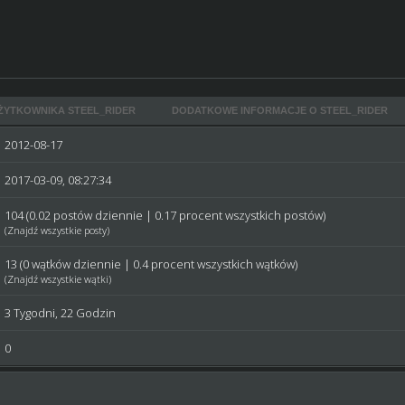
ŻYTKOWNIKA STEEL_RIDER
DODATKOWE INFORMACJE O STEEL_RIDER
2012-08-17
2017-03-09, 08:27:34
104 (0.02 postów dziennie | 0.17 procent wszystkich postów)
(
Znajdź wszystkie posty
)
13 (0 wątków dziennie | 0.4 procent wszystkich wątków)
(
Znajdź wszystkie wątki
)
3 Tygodni, 22 Godzin
0