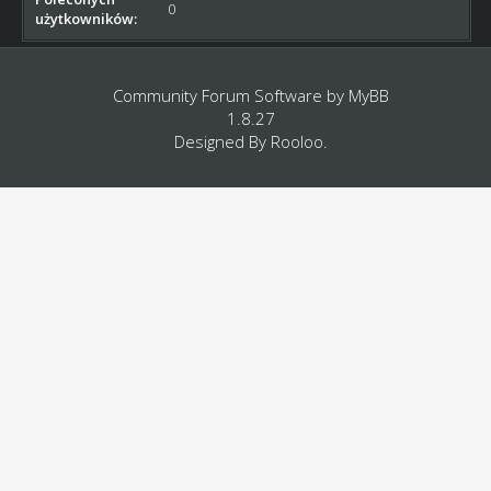
0
użytkowników:
Community Forum Software by
MyBB
1.8.27
Designed By
Rooloo
.