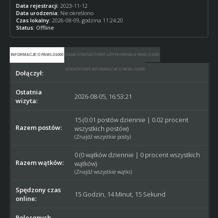
Data rejestracji:
2023-11-12
Data urodzenia:
Nie określono
Czas lokalny:
2026-08-09, godzina 11:24:20
Status:
Offline
INFORMACJE O PAWLO1000
DANE KONTAKTOWE UŻYTKOWNIKA PAWLO1000
DODATKOWE INFORMACJE O PAWLO1000
Dołączył:
2023-11-12
Ostatnia
2026-08-05, 16:53:21
wizyta:
15 (0.01 postów dziennie | 0.02 procent
Razem postów:
wszystkich postów)
(
Znajdź wszystkie posty
)
0 (0 wątków dziennie | 0 procent wszystkich
Razem wątków:
wątków)
(
Znajdź wszystkie wątki
)
Spędzony czas
15 Godzin, 14 Minut, 15 Sekund
online:
Poleconych