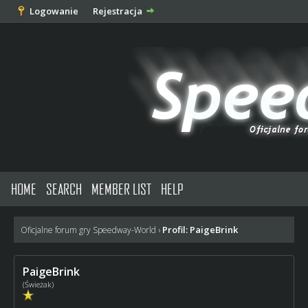
Logowanie
Rejestracja
HOME
SEARCH
MEMBER LIST
HELP
Profil: PaigeBrink
Oficjalne forum gry Speedway-World
›
PaigeBrink
(Świeżak)