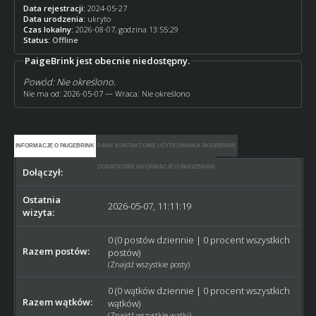
Data rejestracji:
2024-05-27
Data urodzenia:
ukryto
Czas lokalny:
2026-08-07, godzina 13:55:29
Status:
Offline
PaigeBrink jest obecnie niedostępny.
Powód: Nie określono.
Nie ma od: 2026-05-07 — Wraca: Nie określono
INFORMACJE O PAIGEBRINK
DANE KONTAKTOWE UŻYTKOWNIKA PAIGEBRINK
DODATKOWE INFORMACJE O PAIGEBRINK
Dołączył:
2024-05-27
Ostatnia
2026-05-07, 11:11:19
wizyta:
0 (0 postów dziennie | 0 procent wszystkich
Razem postów:
postów)
(
Znajdź wszystkie posty
)
0 (0 wątków dziennie | 0 procent wszystkich
Razem wątków:
wątków)
(
Znajdź wszystkie wątki
)