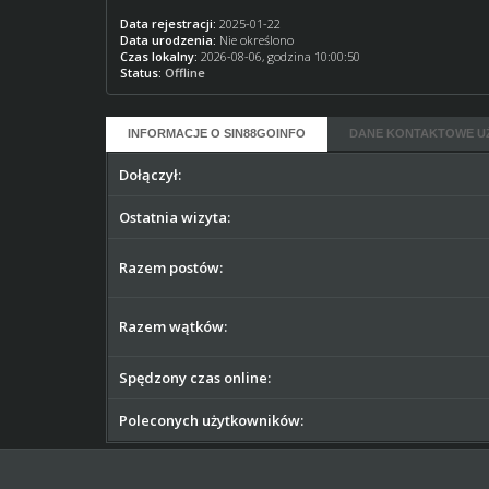
Data rejestracji:
2025-01-22
Data urodzenia:
Nie określono
Czas lokalny:
2026-08-06, godzina 10:00:50
Status:
Offline
INFORMACJE O SIN88GOINFO
DANE KONTAKTOWE U
Dołączył:
Ostatnia wizyta:
Razem postów:
Razem wątków:
Spędzony czas online:
Poleconych użytkowników: