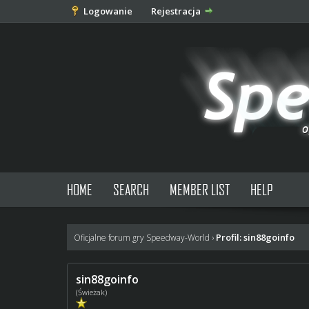
Logowanie
Rejestracja
HOME
SEARCH
MEMBER LIST
HELP
Profil: sin88goinfo
Oficjalne forum gry Speedway-World
›
sin88goinfo
(Świeżak)