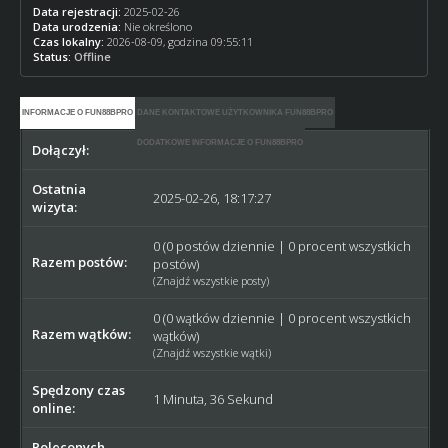
Data rejestracji:
2025-02-26
Data urodzenia:
Nie określono
Czas lokalny:
2026-08-09, godzina 09:55:11
Status:
Offline
INFORMACJE O FUN88BPRO
DANE KONTAKTOWE UŻYTKOWNIKA FUN88BPRO
DODATKOWE INFORMACJE O FUN88BPRO
Dołączył:
2025-02-26
Ostatnia
2025-02-26, 18:17:27
wizyta:
0 (0 postów dziennie | 0 procent wszystkich
Razem postów:
postów)
(
Znajdź wszystkie posty
)
0 (0 wątków dziennie | 0 procent wszystkich
Razem wątków:
wątków)
(
Znajdź wszystkie wątki
)
Spędzony czas
1 Minuta, 36 Sekund
online:
Poleconych