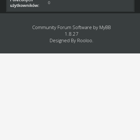
0
użytkowników:
Community Forum Software by
MyBB
1.8.27
Designed By
Rooloo
.