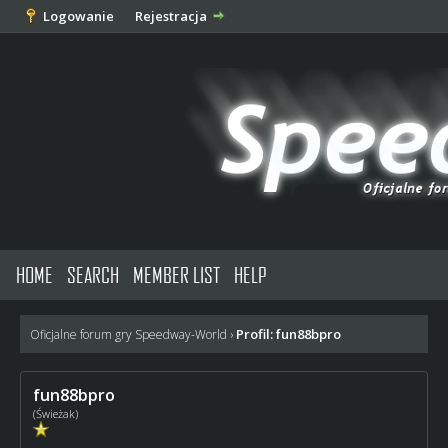
Logowanie
Rejestracja
HOME
SEARCH
MEMBER LIST
HELP
Profil: fun88bpro
Oficjalne forum gry Speedway-World
›
fun88bpro
(Świeżak)