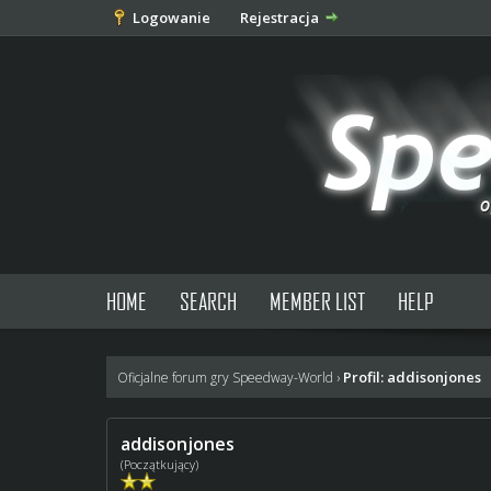
Logowanie
Rejestracja
HOME
SEARCH
MEMBER LIST
HELP
Profil: addisonjones
Oficjalne forum gry Speedway-World
›
addisonjones
(Początkujący)