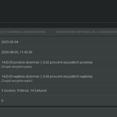
 UŻYTKOWNIKA ADDISONJONES
DODATKOWE INFORMACJE O ADDISONJO
2025-03-04
2026-08-05, 11:42:36
14 (0.03 postów dziennie | 0.02 procent wszystkich postów)
(
Znajdź wszystkie posty
)
14 (0.03 wątków dziennie | 0.43 procent wszystkich wątków)
(
Znajdź wszystkie wątki
)
3 Godzin, 9 Minut, 14 Sekund
0