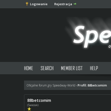
Logowanie
Rejestracja
HOME
SEARCH
MEMBER LIST
HELP
Profil: 88betcomim
Oficjalne forum gry Speedway-World
›
88betcomim
(Świeżak)