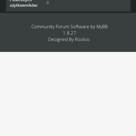
0
użytkowników:
Community Forum Software by
MyBB
1.8.27
Designed By
Rooloo
.