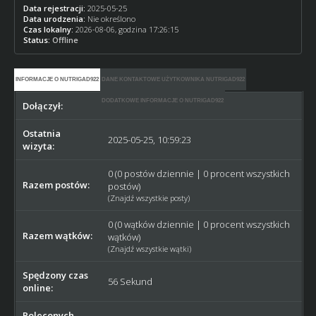
Data rejestracji:
2025-05-25
Data urodzenia:
Nie określono
Czas lokalny:
2026-08-06, godzina 17:26:15
Status:
Offline
INFORMACJE O NUTRIGAD922
DANE KONTAKTOWE UŻYTKOWNIKA NUTRIGAD922
DODATKOWE INFORMACJE O NUTRIGAD922
Dołączył:
2025-05-25
Ostatnia
2025-05-25, 10:59:23
wizyta:
0 (0 postów dziennie | 0 procent wszystkich
Razem postów:
postów)
(
Znajdź wszystkie posty
)
0 (0 wątków dziennie | 0 procent wszystkich
Razem wątków:
wątków)
(
Znajdź wszystkie wątki
)
Spędzony czas
56 Sekund
online:
Poleconych