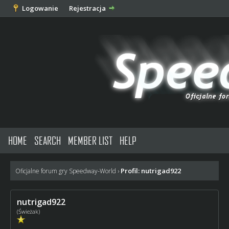
Logowanie
Rejestracja
HOME
SEARCH
MEMBER LIST
HELP
Profil: nutrigad922
Oficjalne forum gry Speedway-World
›
nutrigad922
(Świeżak)