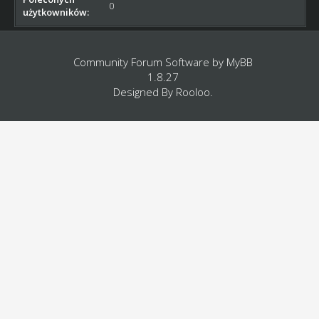
0
użytkowników:
Community Forum Software by
MyBB
1.8.27
Designed By
Rooloo
.