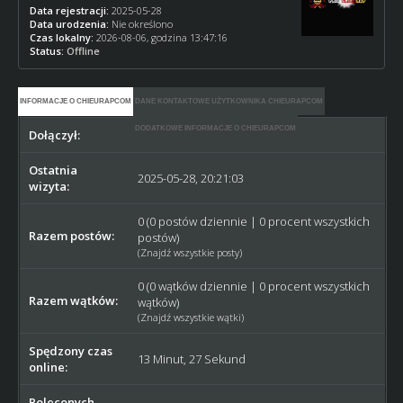
Data rejestracji:
2025-05-28
Data urodzenia:
Nie określono
Czas lokalny:
2026-08-06, godzina 13:47:16
Status:
Offline
INFORMACJE O CHIEURAPCOM
DANE KONTAKTOWE UŻYTKOWNIKA CHIEURAPCOM
DODATKOWE INFORMACJE O CHIEURAPCOM
Dołączył:
2025-05-28
Ostatnia
2025-05-28, 20:21:03
wizyta:
0 (0 postów dziennie | 0 procent wszystkich
Razem postów:
postów)
(
Znajdź wszystkie posty
)
0 (0 wątków dziennie | 0 procent wszystkich
Razem wątków:
wątków)
(
Znajdź wszystkie wątki
)
Spędzony czas
13 Minut, 27 Sekund
online:
Poleconych