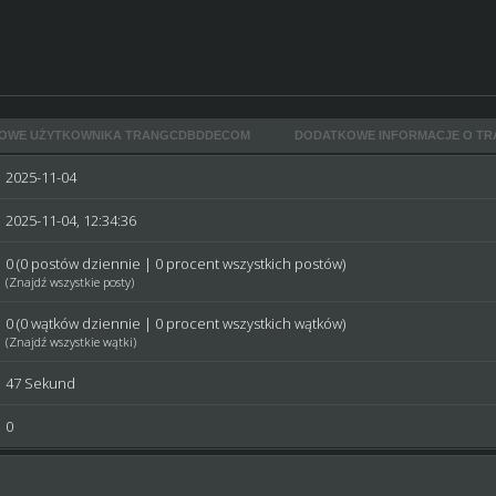
TOWE UŻYTKOWNIKA TRANGCDBDDECOM
DODATKOWE INFORMACJE O T
2025-11-04
2025-11-04, 12:34:36
0 (0 postów dziennie | 0 procent wszystkich postów)
(
Znajdź wszystkie posty
)
0 (0 wątków dziennie | 0 procent wszystkich wątków)
(
Znajdź wszystkie wątki
)
47 Sekund
0