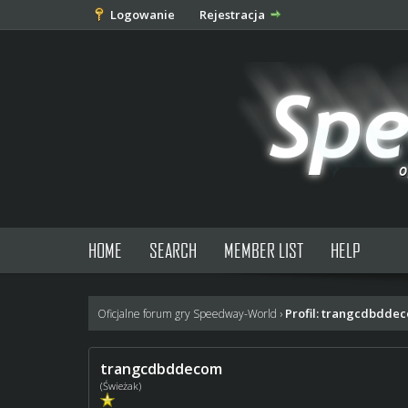
Logowanie
Rejestracja
HOME
SEARCH
MEMBER LIST
HELP
Profil: trangcdbdde
Oficjalne forum gry Speedway-World
›
trangcdbddecom
(Świeżak)