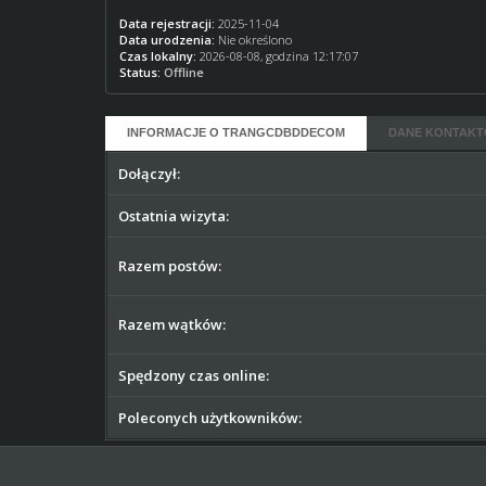
Data rejestracji:
2025-11-04
Data urodzenia:
Nie określono
Czas lokalny:
2026-08-08, godzina 12:17:07
Status:
Offline
INFORMACJE O TRANGCDBDDECOM
DANE KONTAK
Dołączył:
Ostatnia wizyta:
Razem postów:
Razem wątków:
Spędzony czas online:
Poleconych użytkowników: