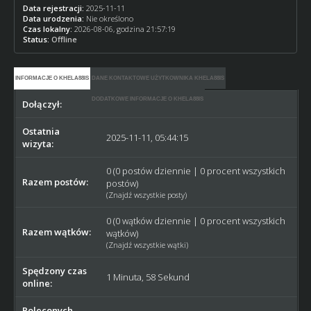
Data rejestracji:
2025-11-11
Data urodzenia:
Nie określono
Czas lokalny:
2026-08-06, godzina 21:57:19
Status:
Offline
INFORMACJE O KHELA88IS
DANE KONTAKTOWE UŻYTKOWNIKA KHELA88IS
DODATKOWE INFORMACJE O KHELA88IS
Dołączył:
2025-11-11
Ostatnia
2025-11-11, 05:44:15
wizyta:
0 (0 postów dziennie | 0 procent wszystkich
Razem postów:
postów)
(
Znajdź wszystkie posty
)
0 (0 wątków dziennie | 0 procent wszystkich
Razem wątków:
wątków)
(
Znajdź wszystkie wątki
)
Spędzony czas
1 Minuta, 58 Sekund
online:
Poleconych