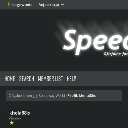
Logowanie
Rejestracja
HOME
SEARCH
MEMBER LIST
HELP
Profil: khela88is
Oficjalne forum gry Speedway-World
›
khela88is
(Świeżak)