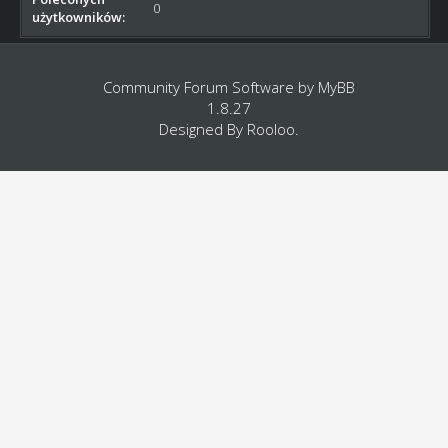
0
użytkowników:
Community Forum Software by
MyBB
1.8.27
Designed By
Rooloo
.