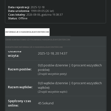
Data rejestracji:
2025-12-18
Data urodzenia:
1999-09-05 (26 lat)
Czas lokalny:
2026-08-06, godzina 19:38:37
Status:
Offline
INFORMACJE O HANOIHOLIDAYCENTERCOM
DANE KONTAKTOWE UŻYTKOWNIKA HANOIHOLIDAYCENTERCOM
Dołączył:
2025-12-18
DODATKOWE INFORMACJE O HANOIHOLIDAYCENTERCOM
Ostatnia
2025-12-18, 20:14:37
wizyta:
0 (0 postów dziennie | 0 procent wszystkich
Razem postów:
postów)
(
Znajdź wszystkie posty
)
0 (0 wątków dziennie | 0 procent wszystkich
Razem wątków:
wątków)
(
Znajdź wszystkie wątki
)
Spędzony czas
45 Sekund
online: