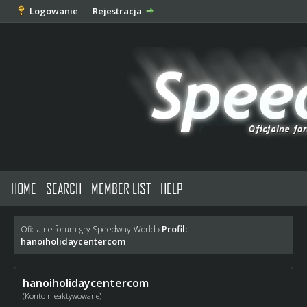
Logowanie
Rejestracja
HOME
SEARCH
MEMBER LIST
HELP
Profil:
Oficjalne forum gry Speedway-World
›
hanoiholidaycentercom
hanoiholidaycentercom
(Konto nieaktywowane)