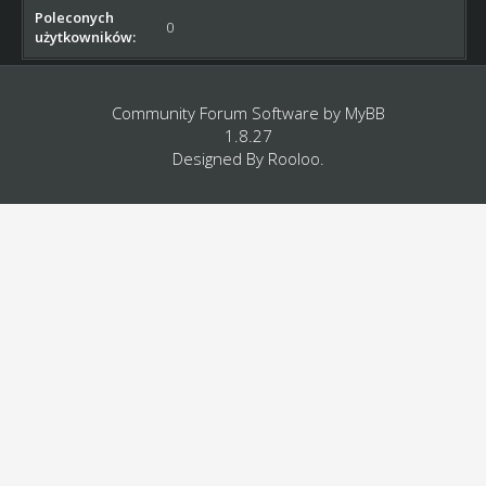
Poleconych
0
użytkowników:
Community Forum Software by
MyBB
1.8.27
Designed By
Rooloo
.