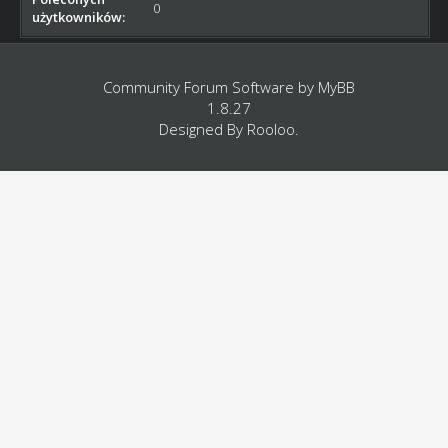
0
użytkowników:
Community Forum Software by
MyBB
1.8.27
Designed By
Rooloo
.