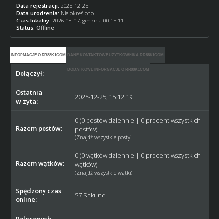
Data rejestracji:
2025-12-25
Data urodzenia:
Nie określono
Czas lokalny:
2026-08-07, godzina 00:15:11
Status:
Offline
INFORMACJE O RR88K1COM
DANE KONTAKTOWE UŻYTKOWNIKA RR88K1COM
DODATKOWE INFORMACJE O RR88K1COM
Dołączył:
2025-12-25
Ostatnia
2025-12-25, 15:12:19
wizyta:
0 (0 postów dziennie | 0 procent wszystkich
Razem postów:
postów)
(
Znajdź wszystkie posty
)
0 (0 wątków dziennie | 0 procent wszystkich
Razem wątków:
wątków)
(
Znajdź wszystkie wątki
)
Spędzony czas
57 Sekund
online:
Poleconych