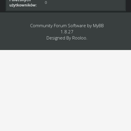
0
użytkowników:
Community Forum Software by
MyBB
1.8.27
Designed By
Rooloo
.