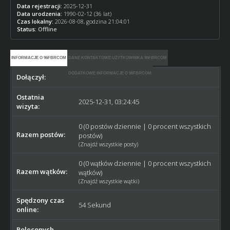
Data rejestracji:
2025-12-31
Data urodzenia:
1990-02-12 (36 lat)
Czas lokalny:
2026-08-08, godzina 21:04:01
Status:
Offline
INFORMACJE O 96FBRCOM
DANE KONTAKTOWE UŻYTKOWNIKA 96FBRCOM
DODATKOWE INFORMACJE O 96FBRCOM
Dołączył:
2025-12-31
Ostatnia
2025-12-31, 03:24:45
wizyta:
0 (0 postów dziennie | 0 procent wszystkich
Razem postów:
postów)
(
Znajdź wszystkie posty
)
0 (0 wątków dziennie | 0 procent wszystkich
Razem wątków:
wątków)
(
Znajdź wszystkie wątki
)
Spędzony czas
54 Sekund
online:
Poleconych