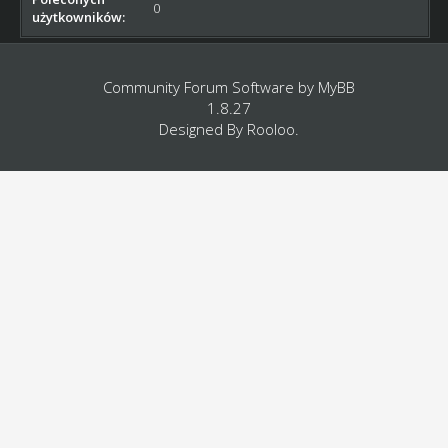
0
użytkowników:
Community Forum Software by
MyBB
1.8.27
Designed By
Rooloo
.