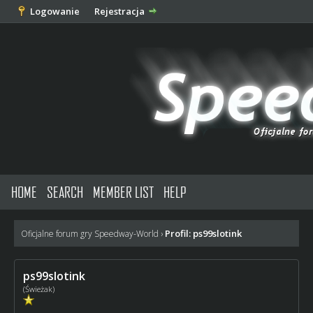
Logowanie
Rejestracja
HOME
SEARCH
MEMBER LIST
HELP
Profil: ps99slotink
Oficjalne forum gry Speedway-World
›
ps99slotink
(Świeżak)