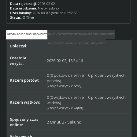
Data rejestracji:
2026-02-02
Data urodzenia:
Nie określono
Czas lokalny:
2026-08-07, godzina 05:52:55
Status:
Offline
INFORMACJE O 789CLUBONENET
DANE KONTAKTOWE UŻYTKOWNIKA 789CLUBONENET
DODATKOWE INFORMACJE O 789CLUBONENET
Dołączył:
2026-02-02
Ostatnia
2026-02-02, 18:34:16
wizyta:
0 (0 postów dziennie | 0 procent wszystkich
Razem postów:
postów)
(
Znajdź wszystkie posty
)
0 (0 wątków dziennie | 0 procent wszystkich
Razem wątków:
wątków)
(
Znajdź wszystkie wątki
)
Spędzony czas
2 Minut, 27 Sekund
online:
Poleconych