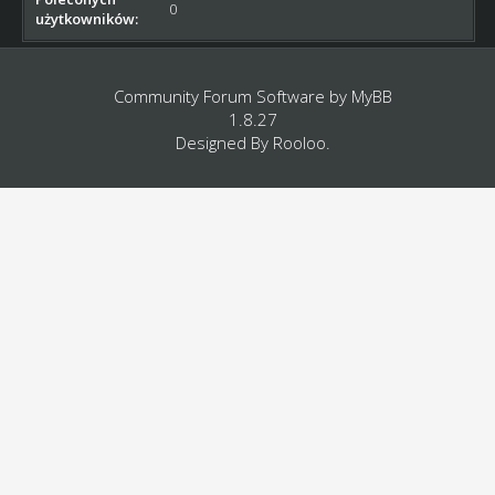
0
użytkowników:
Community Forum Software by
MyBB
1.8.27
Designed By
Rooloo
.