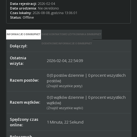
Data rejestracji:
2026-02-04
Data urodzenia:
Nie określono
Czas lokalny:
2026-08-08, godzina 13:06:01
Status:
Offline
INFORMACJE O BIN88JPNET
DANE KONTAKTOWE UŻYTKOWNIKA BIN88JPNET
DODATKOWE INFORMACJE O BIN88JPNET
Dołączył:
2026-02-04
Ostatnia
2026-02-04, 22:54:09
wizyta:
0 (0 postów dziennie | 0 procent wszystkich
Razem postów:
postów)
(
Znajdź wszystkie posty
)
0 (0 wątków dziennie | 0 procent wszystkich
Razem wątków:
wątków)
(
Znajdź wszystkie wątki
)
Spędzony czas
1 Minuta, 22 Sekund
online:
Poleconych