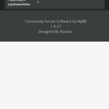
0
użytkowników:
Community Forum Software by
MyBB
1.8.27
Designed By
Rooloo
.