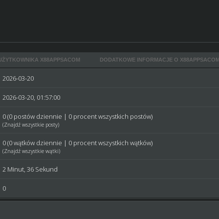
UŻYTKOWNIKA X88APPSACOM
DODATKOWE INFORMACJE O X88APPSACO
2026-03-20
2026-03-20, 01:57:00
0 (0 postów dziennie | 0 procent wszystkich postów)
(
Znajdź wszystkie posty
)
0 (0 wątków dziennie | 0 procent wszystkich wątków)
(
Znajdź wszystkie wątki
)
2 Minut, 36 Sekund
0