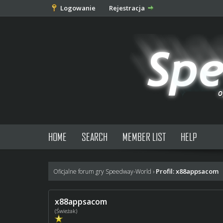
Logowanie
Rejestracja
HOME
SEARCH
MEMBER LIST
HELP
Profil: x88appsacom
Oficjalne forum gry Speedway-World
›
x88appsacom
(Świeżak)