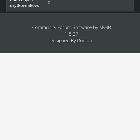
0
użytkowników:
Community Forum Software by
MyBB
1.8.27
Designed By
Rooloo
.