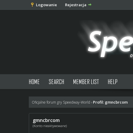
Logowanie
Rejestracja
HOME
SEARCH
MEMBER LIST
HELP
Profil: gmncbrcom
Oficjalne forum gry Speedway-World
›
gmncbrcom
(Konto nieaktywowane)