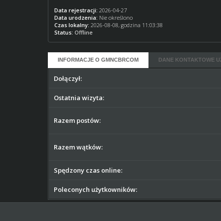
Data rejestracji:
2026-04-27
Data urodzenia:
Nie określono
Czas lokalny:
2026-08-08, godzina 11:03:38
Status:
Offline
INFORMACJE O GMNCBRCOM
DANE KONTAKTOWE 
Dołączył:
Ostatnia wizyta:
Razem postów:
Razem wątków:
Spędzony czas online:
Poleconych użytkowników: