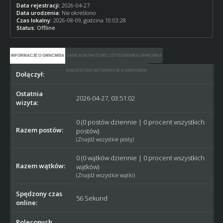
Data rejestracji:
2026-04-27
Data urodzenia:
Nie określono
Czas lokalny:
2026-08-09, godzina 10:03:28
Status:
Offline
INFORMACJE O GMNCMBA
DANE KONTAKTOWE UŻYTKOWNIKA GMNCMBA
DODATKOWE INFORMACJE O GMNCMBA
Dołączył:
2026-04-27
Ostatnia
2026-04-27, 03:51:02
wizyta:
0 (0 postów dziennie | 0 procent wszystkich
Razem postów:
postów)
(
Znajdź wszystkie posty
)
0 (0 wątków dziennie | 0 procent wszystkich
Razem wątków:
wątków)
(
Znajdź wszystkie wątki
)
Spędzony czas
56 Sekund
online:
Poleconych