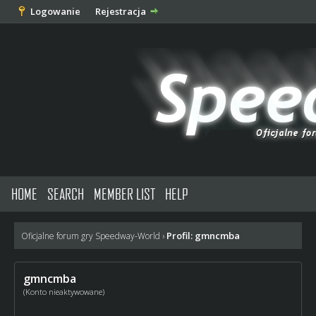
Logowanie
Rejestracja
HOME
SEARCH
MEMBER LIST
HELP
Profil: gmncmba
Oficjalne forum gry Speedway-World
›
gmncmba
(Konto nieaktywowane)