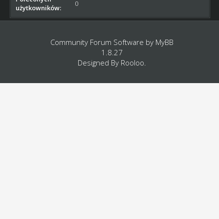
0
użytkowników:
Community Forum Software by
MyBB
1.8.27
Designed By
Rooloo
.